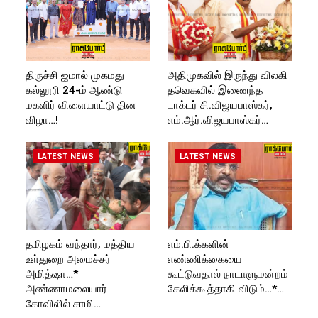
T_TIMESC
திருச்சி ஜமால் முகமது
அதிமுகவில் இருந்து விலகி
கல்லூரி 24-ம் ஆண்டு
தவெகவில் இணைந்த
மகளிர் விளையாட்டு தின
டாக்டர் சி.விஜயபாஸ்கர்,
விழா…!
எம்.ஆர்.விஜயபாஸ்கர்…
LATEST NEWS
LATEST NEWS
தமிழகம் வந்தார், மத்திய
எம்.பி.க்களின்
உள்துறை அமைச்சர்
எண்ணிக்கையை
அமித்ஷா…*
கூட்டுவதால் நாடாளுமன்றம்
அண்ணாமலையார்
கேலிக்கூத்தாகி விடும்…*…
கோவிலில் சாமி…