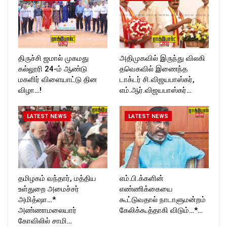
திருச்சி ஜமால் முகமது
அதிமுகவில் இருந்து விலகி
கல்லூரி 24-ம் ஆண்டு
தவெகவில் இணைந்த
மகளிர் விளையாட்டு தின
டாக்டர் சி.விஜயபாஸ்கர்,
விழா…!
எம்.ஆர்.விஜயபாஸ்கர்…
LATEST NEWS
LATEST NEWS
தமிழகம் வந்தார், மத்திய
எம்.பி.க்களின்
உள்துறை அமைச்சர்
எண்ணிக்கையை
அமித்ஷா…*
கூட்டுவதால் நாடாளுமன்றம்
அண்ணாமலையார்
கேலிக்கூத்தாகி விடும்…*…
கோவிலில் சாமி…