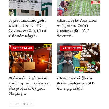
திருச்சி மாவட்டம், முசிறி
விவசாயத்தில் பெண்களை
உள்ளிட்ட 5 இடங்களில்
ஊக்குவிக்க ‘வெற்றி
வேளாண்மை பொறியியல்
வான்மகள் திட்டம்’…*
விரிவாக்க மற்றும்…
வேளாண்…
LATEST NEWS
LATEST NEWS
ஆன்லைன் மற்றும் செயலி
விவசாயிகளின் இலவச
மூலம் மதுபானம் விற்பனை:
மின்சாரத்திற்கு ரூ.7,432
இன்று(ஆகஸ்ட் 6) முதல்
கோடி ஒதுக்கீடு…!
அமலுக்கு…
PREV
NEXT