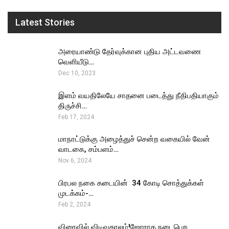
Latest Stories
அரையாண்டு தேர்வுக்கான புதிய அட்டவணை
வெளியீடு…
Dec 10, 2023
இளம் வயதிலேயே சாதனை படைத்து நீதிபதியாகும்
திருச்சி…
Feb 17, 2024
மாநாட்டுக்கு அழைத்துச் சென்ற வகையில் வேன்
வாடகை, சம்பளம்…
Nov 6, 2024
பிரபல நகை கடையின் ₹ 34 கோடி சொத்துக்கள்
முடக்கம்-…
Feb 2, 2024
விரைவில் விடிவுகாலம்!ஜோராக நடைபெற