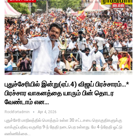
புதுச்சேரியில் இன்று(ஏப்.4) விஜய் பிரச்சாரம்…*
பிரச்சார வாகனத்தை யாரும் பின் தொடர
வேண்டாம் என…
Rockfortadmin
Apr 4, 2026
புதுச்சேரி மாநிலத்தில் மொத்தம் உள்ள 30 சட்டசபை தொகுதிகளுக்கு
வாக்குப்பதிவு வருகிற 9-ந் தேதி நடைபெற உள்ளது. மே 4-ந்தேதி ஓட்டு
எண்ணிக்கை…