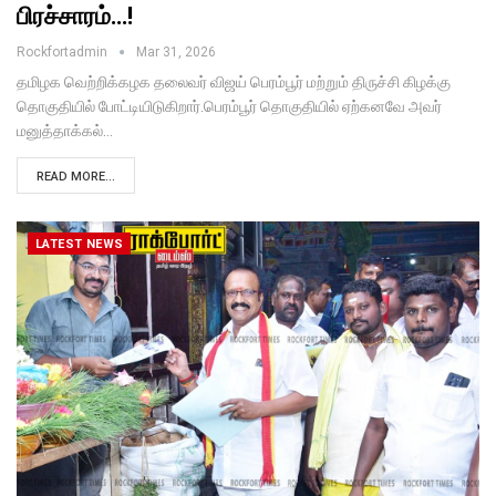
பிரச்சாரம்…!
Rockfortadmin
Mar 31, 2026
தமிழக வெற்றிக்கழக தலைவர் விஜய் பெரம்பூர் மற்றும் திருச்சி கிழக்கு
தொகுதியில் போட்டியிடுகிறார்.பெரம்பூர் தொகுதியில் ஏற்கனவே அவர்
மனுத்தாக்கல்…
READ MORE...
LATEST NEWS