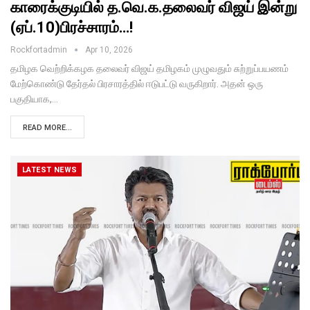
காரைக்குடியில் த.வெ.க.தலைவர் விஜய் இன்று
(ஏப்.10)பிரச்சாரம்…!
Rockfortadmin
Apr 10, 2026
தமிழக வெற்றிக்கழக தலைவர் விஜய் தமிழகம் முழுவதும் சுற்றுப்பயணம்
மேற்கொண்டு தேர்தல் பிரசாரத்தில் ஈடுபட்டு வருகிறார். அதன் ஒரு
பகுதியாக,…
READ MORE...
LATEST NEWS