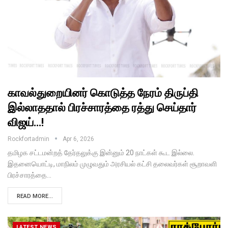
காவல்துறையினர் கொடுத்த நேரம் திருப்தி
இல்லாததால் பிரச்சாரத்தை ரத்து செய்தார்
விஜய்…!
Rockfortadmin
Apr 6, 2026
தமிழக சட்டமன்றத் தேர்தலுக்கு இன்னும் 20 நாட்கள் கூட இல்லை.
இதனையொட்டி, மாநிலம் முழுவதும் அரசியல் கட்சி தலைவர்கள் சூறாவளி
பிரச்சாரத்தை…
READ MORE...
LATEST NEWS