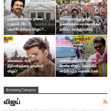
முதலமைச்சராக நாளை
போக்குவரத்து வசதி
மறுநாள் (மே 7)
இல்லாததால் வாக்காளர்கள்
பதவியேற்கிறார் விஜய்?…
தவிப்பு: வாக்குப்பதிவு…
“புலி” பட வருமான
காரைக்குடியில் பேசாமல்
விவகாரம்: உயர்
சென்ற விஜய்: வெயிலில்
நீதிமன்றத்தை நாடினார்
காத்திருந்த தொண்டர்கள்…
விஜய்!
Browsing Category
விஜய்