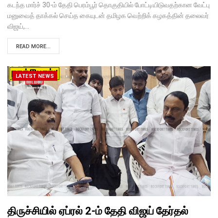
கடந்த மார்ச் 30-ம் தேதி பெரம்பூர் தொகுதியில் போட்டியிடுவதற்கான வேட்பு
மனுவைத் தாக்கல் செய்த கையுடன் தமிழக வெற்றிக் கழகத்தின் தலைவர்
விஜய்,…
READ MORE...
LATEST NEWS
திருச்சியில் ஏப்ரல் 2-ம் தேதி விஜய் தேர்தல்