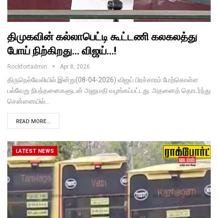
திமுகவின் கல்லாபெட்டி கூட்டணி கலகலத்து
போய் நிற்கிறது… விஜய்…!
Rockfortadmin
Apr 8, 2026
திருநெல்வேலியில் இன்று(08-04-2026) விஜய் பிரச்சாரம் மேற்கொள்ள
பல்வேறு நிபந்தனைகளுடன் அனுமதி வழங்கப்பட்டது. அதனைத் தொடர்ந்து
சென்னையில்…
READ MORE...
LATEST NEWS