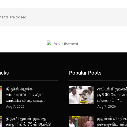
nts are closed.
icks
Popular Posts
திருச்சி அருகே
லாட்டரி நிறுவனத
விவசாயியிடம் லஞ்சம்
ரூ.900 கோடி வா
வாங்கிய விஏஓ கைது…!
விவகாரம்…*…
Aug 7, 2026
Aug 7, 2026
திருச்சி ஜமால் முகமது
முதல்வர் விஜய்க்
கல்லூரியில் 75-ம் ஆண்டு
தலைகுனிவு ஏற்பட