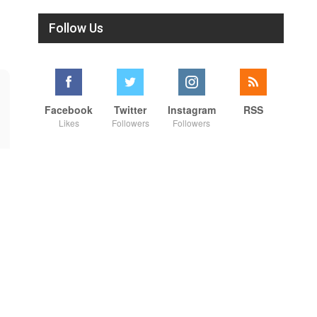
Follow Us
Facebook
Twitter
Instagram
RSS
Likes
Followers
Followers
00:25
01:07
நாட்டுக்கு நல்லது சொல்லும் சிறப்பான மேடைப்பேச்சு... #shorts #subscribe #video
அந்த அரசியல் நமக்கு வேண்டாம்... அண்ணாமலை ! #shorts #annamalai #news
8/3/2026
8/3/2026
#shorts #youtube #shortsfeed
SUBSCRIBE to get the latest
#trending #motivation
news updates
#nowtrending #subscribe
ROCKFORT TIMES for NEW