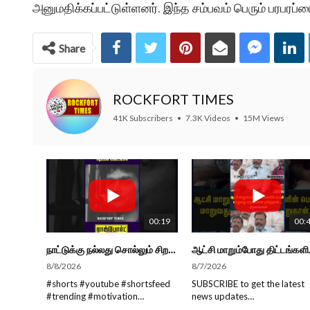
அனுமதிக்கப்பட்டுள்ளனர். இந்த சம்பவம் பெரும் பரபரப்பை
Share
ROCKFORT TIMES
41K Subscribers
•
7.3K Videos
•
15M Views
00:19
00:
நாட்டுக்கு நல்லது சொல்லும் சிறப்பான மேடைப்பேச்சு... #shorts #subscribe #video
ஆட்சி மாறும்போத
8/8/2026
8/7/2026
#shorts #youtube #shortsfeed
SUBSCRIBE to get the latest
#trending #motivation
news updates
#nowtrending #subscribe
ROCKFORT TIMES for NEW