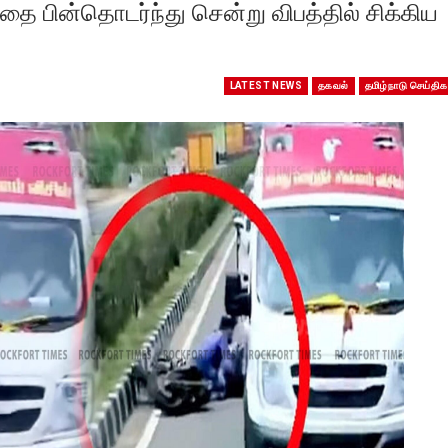
்தை பின்தொடர்ந்து சென்று விபத்தில் சிக்கிய
LATEST NEWS
தகவல்
தமிழ்நாடு செய்திக