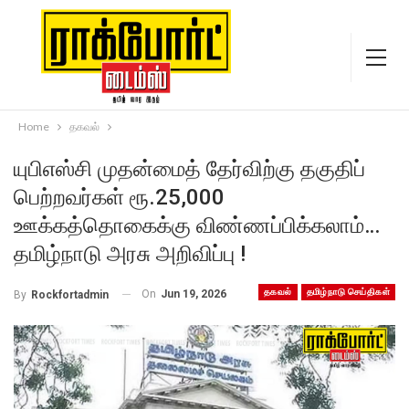
Home
தகவல்
யுபிஎஸ்சி முதன்மைத் தேர்விற்கு தகுதிப்
பெற்றவர்கள் ரூ.25,000
ஊக்கத்தொகைக்கு விண்ணப்பிக்கலாம்…
தமிழ்நாடு அரசு அறிவிப்பு !
தகவல்
தமிழ்நாடு செய்திகள்
On
Jun 19, 2026
By
Rockfortadmin