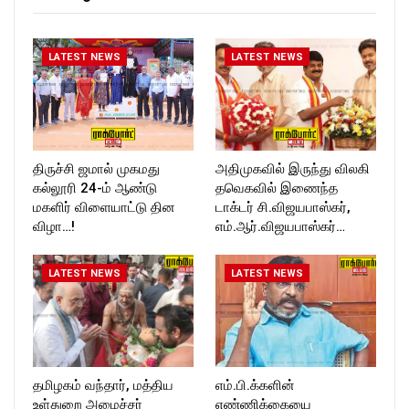
T_TIMESC
LATEST NEWS
LATEST NEWS
திருச்சி ஜமால் முகமது
அதிமுகவில் இருந்து விலகி
கல்லூரி 24-ம் ஆண்டு
தவெகவில் இணைந்த
மகளிர் விளையாட்டு தின
டாக்டர் சி.விஜயபாஸ்கர்,
விழா…!
எம்.ஆர்.விஜயபாஸ்கர்…
LATEST NEWS
LATEST NEWS
தமிழகம் வந்தார், மத்திய
எம்.பி.க்களின்
உள்துறை அமைச்சர்
எண்ணிக்கையை