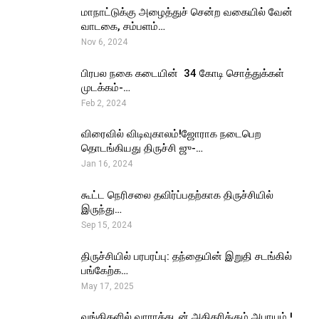
மாநாட்டுக்கு அழைத்துச் சென்ற வகையில் வேன்
வாடகை, சம்பளம்…
Nov 6, 2024
பிரபல நகை கடையின் ₹ 34 கோடி சொத்துக்கள்
முடக்கம்-…
Feb 2, 2024
விரைவில் விடிவுகாலம்!ஜோராக நடைபெற
தொடங்கியது திருச்சி ஜு-…
Jan 16, 2024
கூட்ட நெரிசலை தவிர்ப்பதற்காக திருச்சியில்
இருந்து…
Sep 15, 2024
திருச்சியில் பரபரப்பு: தந்தையின் இறுதி சடங்கில்
பங்கேற்க…
May 17, 2025
வங்கிகளில் வாராக்கடன் அதிகரிக்கும் அபாயம் !