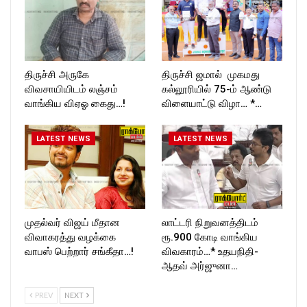
திருச்சி அருகே
திருச்சி ஜமால் முகமது
விவசாயியிடம் லஞ்சம்
கல்லூரியில் 75-ம் ஆண்டு
வாங்கிய விஏஓ கைது…!
விளையாட்டு விழா… *…
LATEST NEWS
LATEST NEWS
முதல்வர் விஜய் மீதான
லாட்டரி நிறுவனத்திடம்
விவாகரத்து வழக்கை
ரூ.900 கோடி வாங்கிய
வாபஸ் பெற்றார் சங்கீதா…!
விவகாரம்…* உதயநிதி-
ஆதவ் அர்ஜுனா…
PREV
NEXT