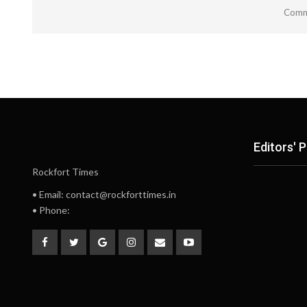
Comme
Editors' P
Rockfort Times
• Email: contact@rockforttimes.in
• Phone: