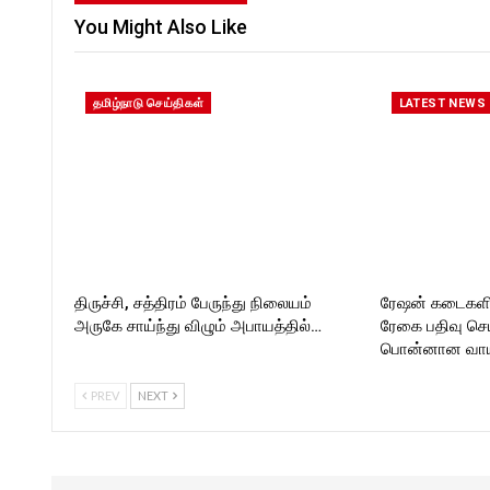
You Might Also Like
தமிழ்நாடு செய்திகள்
LATEST NEWS
திருச்சி, சத்திரம் பேருந்து நிலையம்
ரேஷன் கடைகளில
அருகே சாய்ந்து விழும் அபாயத்தில்…
ரேகை பதிவு செ
பொன்னான வாய்
PREV
NEXT