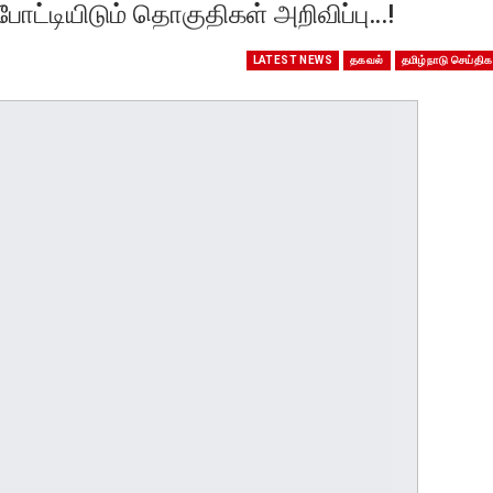
போட்டியிடும் தொகுதிகள் அறிவிப்பு…!
LATEST NEWS
தகவல்
தமிழ்நாடு செய்திக