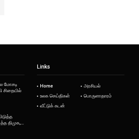
Links
ல மோசடி
Home
அரசியல்
ி சிறையில்
உலக செய்திகள்
பொருளாதாரம்
வீட்டுக் கடன்
விடுத்த
ித்த திமுக,…