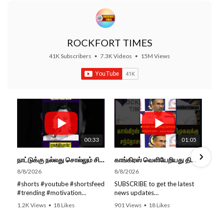
ROCKFORT TIMES
41K Subscribers
•
7.3K Videos
•
15M Views
00:33
01:05
நாட்டுக்கு நல்லது சொல்லும் சிறப்பான மேடைப்பேச்சு... #shorts #subscribe #video
காங்கிரஸ் வெளியேறியது திமுகவுக்கு சந்தோசம் தான்... - அமைச்சர் அருண்ராஜ்
8/8/2026
8/8/2026
#shorts #youtube #shortsfeed
SUBSCRIBE to get the latest
#trending #motivation
news updates
#nowtrending #subscribe
ROCKFORT TIMES for NEW
1.2K Views
•
18 Likes
901 Views
•
18 Likes
#speech #motivationspeech
VIDEOS EVERY DAY and make
•
0 Comments
•
0 Comments