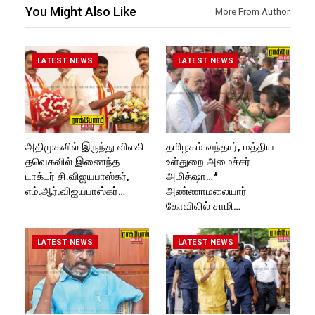
Follow us on:
https://twitter.com/ROCKFOR
You Might Also Like
More From Author
https://www.instagram.com/ro
T_TIMES
ckforttimes/
Follow us on:
https://twitter.com/ROCKFOR
LATEST NEWS
LATEST NEWS
T_TIMESC
அதிமுகவில் இருந்து விலகி
தமிழகம் வந்தார், மத்திய
தவெகவில் இணைந்த
உள்துறை அமைச்சர்
டாக்டர் சி.விஜயபாஸ்கர்,
அமித்ஷா…*
எம்.ஆர்.விஜயபாஸ்கர்…
அண்ணாமலையார்
கோவிலில் சாமி…
LATEST NEWS
LATEST NEWS