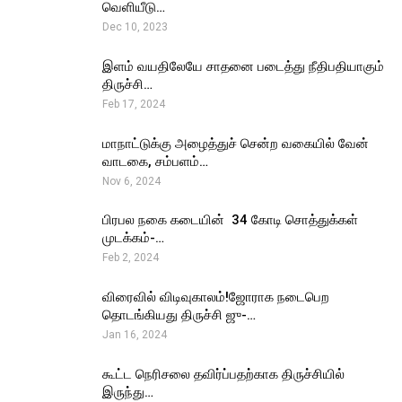
வெளியீடு…
Dec 10, 2023
இளம் வயதிலேயே சாதனை படைத்து நீதிபதியாகும்
திருச்சி…
Feb 17, 2024
மாநாட்டுக்கு அழைத்துச் சென்ற வகையில் வேன்
வாடகை, சம்பளம்…
Nov 6, 2024
பிரபல நகை கடையின் ₹ 34 கோடி சொத்துக்கள்
முடக்கம்-…
Feb 2, 2024
விரைவில் விடிவுகாலம்!ஜோராக நடைபெற
தொடங்கியது திருச்சி ஜு-…
Jan 16, 2024
கூட்ட நெரிசலை தவிர்ப்பதற்காக திருச்சியில்
இருந்து…