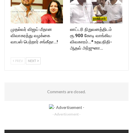
முதல்வர் விஜய் மீதான
லாட்டரி நிறுவனத்திடம்
விவாகரத்து வழக்கை
ரூ.900 கோடி வாங்கிய
வாபஸ் பெற்றார் சங்கீதா…!
விவகாரம்…* உதயநிதி-
ஆதவ் அர்ஜுனா…
PREV
NEXT
Comments are closed.
- Advertisement -