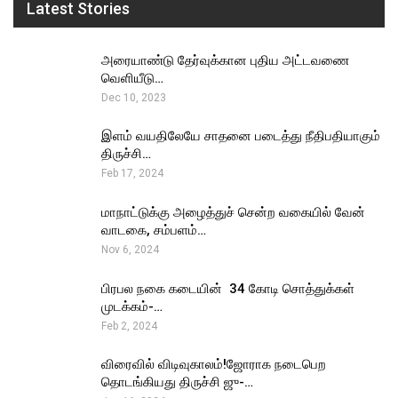
Latest Stories
அரையாண்டு தேர்வுக்கான புதிய அட்டவணை
வெளியீடு…
Dec 10, 2023
இளம் வயதிலேயே சாதனை படைத்து நீதிபதியாகும்
திருச்சி…
Feb 17, 2024
மாநாட்டுக்கு அழைத்துச் சென்ற வகையில் வேன்
வாடகை, சம்பளம்…
Nov 6, 2024
பிரபல நகை கடையின் ₹ 34 கோடி சொத்துக்கள்
முடக்கம்-…
Feb 2, 2024
விரைவில் விடிவுகாலம்!ஜோராக நடைபெற
தொடங்கியது திருச்சி ஜு-…