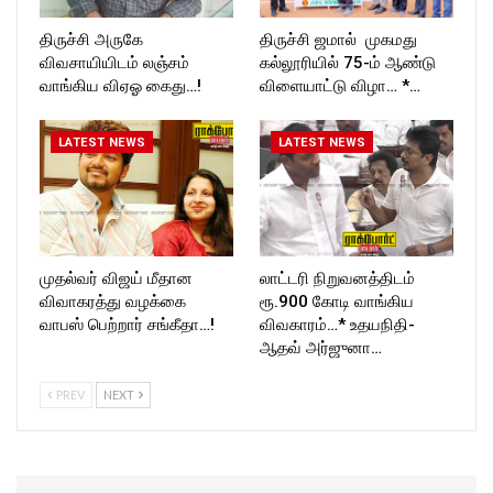
திருச்சி அருகே
திருச்சி ஜமால் முகமது
விவசாயியிடம் லஞ்சம்
கல்லூரியில் 75-ம் ஆண்டு
வாங்கிய விஏஓ கைது…!
விளையாட்டு விழா… *…
LATEST NEWS
LATEST NEWS
முதல்வர் விஜய் மீதான
லாட்டரி நிறுவனத்திடம்
விவாகரத்து வழக்கை
ரூ.900 கோடி வாங்கிய
வாபஸ் பெற்றார் சங்கீதா…!
விவகாரம்…* உதயநிதி-
ஆதவ் அர்ஜுனா…
PREV
NEXT