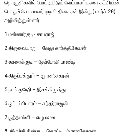
தொகுதிகளில் போட்டியிடும் வேட்பாளர்களை கட்சியின்
பொதுச்செயலாளர் டிடிவி தினகரன் இன்று( மார்ச் 28)
அறிவித்துள்ளார்.
1.மன்னார்குடி- காமராஜ்
2.திருவையாறு – வேலு கார்த்திகேயன்
3.காரைக்குடி – தேர்போகி பாண்டி
4.திருப்பத்தூர் – ஞானசேகரன்
5.நாங்குநேரி – இசக்கிமுத்து
6.ஒட்டப்பிடாரம் – சுந்தர்ராஜன்
7.பூந்தமல்லி – எழுமலை
8. திருச்சி மேற்கு – தொட்டியம் ராஜசேகரன்