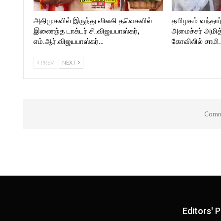
அதிமுகவில் இருந்து விலகி தவெகவில்
தமிழகம் வந்தார
இணைந்த டாக்டர் சி.விஜயபாஸ்கர்,
அமைச்சர் அமி
எம்.ஆர்.விஜயபாஸ்கர்…
கோவிலில் சாமி
PREV
NEXT
Comme
Editors' P