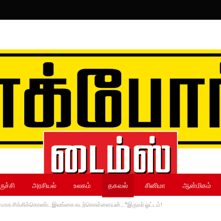
ருச்சி
அரசியல்
உலகம்
தகவல்
சினிமா
ஆன்மிகம்
சமாக சிக்கிக்கொண்ட இலங்கை கடற்கொள்ளையன்…*இருவர் ஓட்டம்!