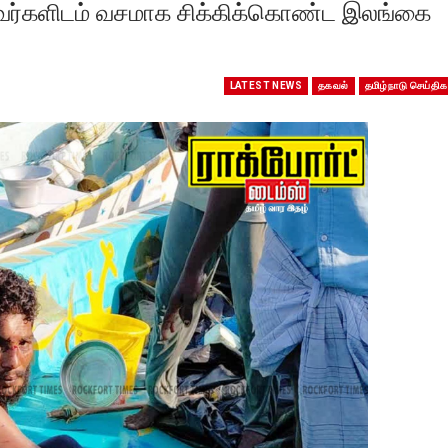
ர்களிடம் வசமாக சிக்கிக்கொண்ட இலங்கை
LATEST NEWS
தகவல்
தமிழ்நாடு செய்திக