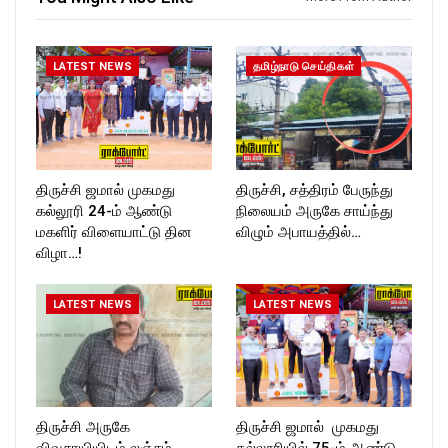
https://www.instagram.com/ro
T_TIMES
ckforttimes/
Follow us on:
https://twitter.com/ROCKFOR
LATEST NEWS
தமிழ்நாடு செய்திகள்
T_TIMESC
திருச்சி ஜமால் முகமது
திருச்சி, சத்திரம் பேருந்து
கல்லூரி 24-ம் ஆண்டு
நிலையம் அருகே சாய்ந்து
மகளிர் விளையாட்டு தின
விழும் அபாயத்தில்…
விழா…!
LATEST NEWS
LATEST NEWS
திருச்சி அருகே
திருச்சி ஜமால் முகமது
விவசாயியிடம் லஞ்சம்
கல்லூரியில் 75-ம் ஆண்டு