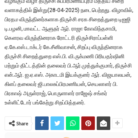
வழங்கும் விழா திருச்சி சுப்பிரமணியபுரம் மத்திய சிறை
வளாகத்தில் இன்று(28-04-2025) நடைபெற்றது. விழாவில்,
பிரதம விருந்தினர்களாக திருச்சி சரக சிறைத்துறை டிஐஜி
டி.பழனி, மாவட்ட ஆளுநர் ஆர். ராஜா கோவிந்தசாமி,
கௌரவ விருந்தினராக ரோட்டரி திருச்சிராப்பள்ளி
ஏ.கே.எஸ்.டாக்டர் கே.சீனிவாசன், சிறப்பு விருந்தினராக
திருச்சி சிறைத்துறை எஸ்.பி. வி.ருக்மணி பிரியதர்ஷினி
மற்றும் திட்டத்தின் தலைவர் பி.ஆர்.முத்துக்குமார், திருச்சி
என்.ஆர். ஐ.ஏ.எஸ். அகாடமி இயக்குனர் ஆர். விஜயாலயன்,
கிளப் தலைவர் ஜி.பாலசுப்பிரமணியன், செயலாளர் பி.
பிரகாஷ் அருள்ராஜ், பொருளாளர் ராஜேஷ் சங்கர்
உள்ளிட்டோர் பங்கேற்று சிறப்பித்தனர்.
Share