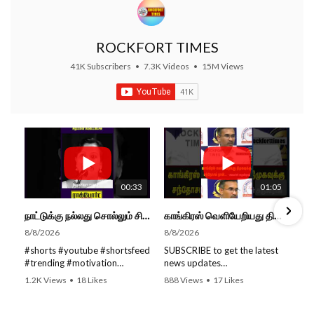
ROCKFORT TIMES
41K Subscribers
•
7.3K Videos
•
15M Views
00:33
01:05
நாட்டுக்கு நல்லது சொல்லும் சிறப்பான மேடைப்பேச்சு... #shorts #subscribe #video
காங்கிரஸ் வெளியேறியது திமுகவுக்கு சந்தோசம் தான்... - அமைச்சர் அருண்ராஜ்
8/8/2026
8/8/2026
#shorts #youtube #shortsfeed
SUBSCRIBE to get the latest
#trending #motivation
news updates
#nowtrending #subscribe
ROCKFORT TIMES for NEW
1.2K Views
•
18 Likes
888 Views
•
17 Likes
#speech #motivationspeech
VIDEOS EVERY DAY and make
•
0 Comments
•
0 Comments
#tamil #tamilspeech #viral
sure to enable Push
#viralvideo #viralshorts
Notifications so you'll never