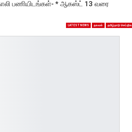
 காலி பணியிடங்கள்- * ஆகஸ்ட் 13 வரை
LATEST NEWS
தகவல்
தமிழ்நாடு செய்திக