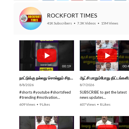
ROCKFORT TIMES
41K Subscribers
•
7.3K Videos
•
15M Views
00:19
00:
நாட்டுக்கு நல்லது சொல்லும் சிறப்பான மேடைப்பேச்சு... #shorts #subscribe #video
ஆட்சி மாறும்போத
8/8/2026
8/7/2026
#shorts #youtube #shortsfeed
SUBSCRIBE to get the latest
#trending #motivation
news updates
#nowtrending #subscribe
ROCKFORT TIMES for NEW
609 Views
•
9 Likes
607 Views
•
8 Likes
#speech #motivationspeech
VIDEOS EVERY DAY and ma
•
0 Comments
•
0 Comments
#tamil #tamilspeech #viral
sure to enable Push
#viralvideo #viralshorts
Notifications so you'll never 
SUBSCRIBE to get the latest
a new video.
news updates ROCKFORT
All you need to do is PRESS 