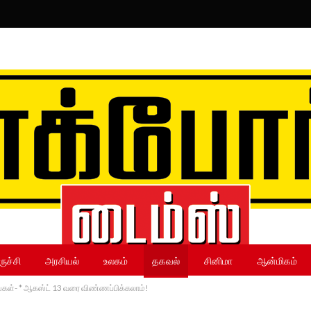
ருச்சி
அரசியல்
உலகம்
தகவல்
சினிமா
ஆன்மிகம்
ங்கள்- * ஆகஸ்ட் 13 வரை விண்ணப்பிக்கலாம்!