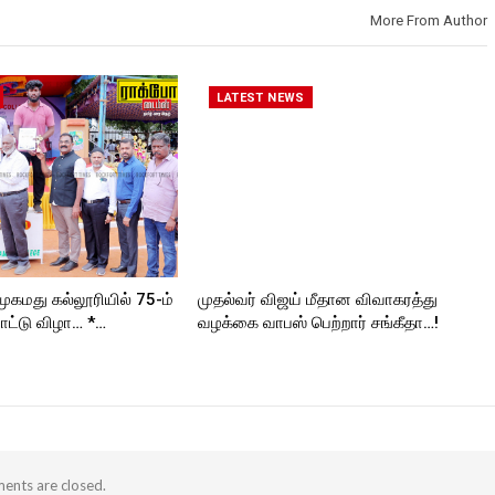
roc
kforttimes
Follow us on:
More From Author
Follow us on:
https://twitter.com/ROCKFORT
https://www.instagram.com/roc
_TIMES
ORT
kforttimes/
Follow us on:
LATEST NEWS
https://twitter.com/ROCKFORT
_TIMESC
முகமது கல்லூரியில் 75-ம்
முதல்வர் விஜய் மீதான விவாகரத்து
ட்டு விழா… *…
வழக்கை வாபஸ் பெற்றார் சங்கீதா…!
nts are closed.