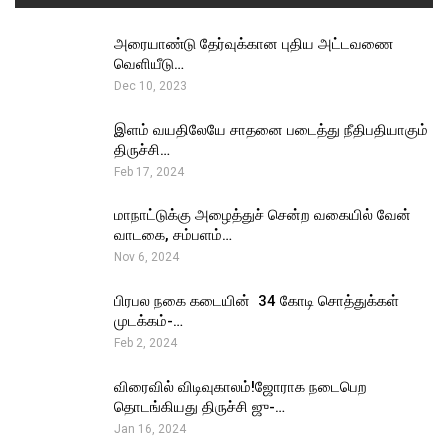
அரையாண்டு தேர்வுக்கான புதிய அட்டவணை
வெளியீடு…
Dec 10, 2023
இளம் வயதிலேயே சாதனை படைத்து நீதிபதியாகும்
திருச்சி…
Feb 17, 2024
மாநாட்டுக்கு அழைத்துச் சென்ற வகையில் வேன்
வாடகை, சம்பளம்…
Nov 6, 2024
பிரபல நகை கடையின் ₹ 34 கோடி சொத்துக்கள்
முடக்கம்-…
Feb 2, 2024
விரைவில் விடிவுகாலம்!ஜோராக நடைபெற
தொடங்கியது திருச்சி ஜு-…
Jan 16, 2024