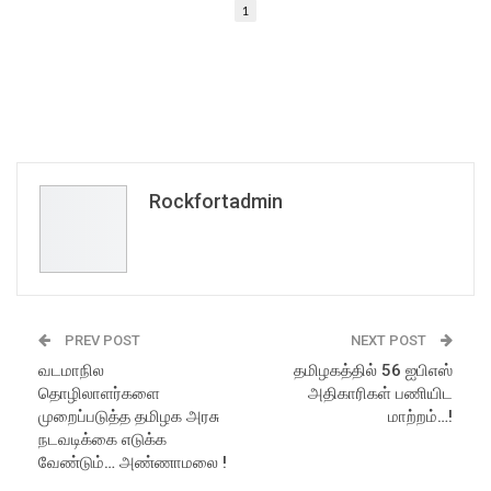
1
Rockfortadmin
PREV POST
NEXT POST
வடமாநில
தமிழகத்தில் 56 ஐபிஎஸ்
தொழிலாளர்களை
அதிகாரிகள் பணியிட
முறைப்படுத்த தமிழக அரசு
மாற்றம்…!
நடவடிக்கை எடுக்க
வேண்டும்… அண்ணாமலை !