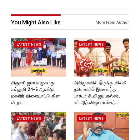
You Might Also Like
More From Author
LATEST NEWS
LATEST NEWS
திருச்சி ஜமால் முகமது
அதிமுகவில் இருந்து விலகி
கல்லூரி 24-ம் ஆண்டு
தவெகவில் இணைந்த
மகளிர் விளையாட்டு தின
டாக்டர் சி.விஜயபாஸ்கர்,
விழா…!
எம்.ஆர்.விஜயபாஸ்கர்…
LATEST NEWS
LATEST NEWS