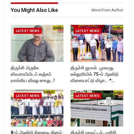
ckforttimes/
You Might Also Like
Follow us on:
More From Author
https://twitter.com/ROCKFOR
T_TIMESC
LATEST NEWS
LATEST NEWS
திருச்சி அருகே
திருச்சி ஜமால் முகமது
விவசாயியிடம் லஞ்சம்
கல்லூரியில் 75-ம் ஆண்டு
வாங்கிய விஏஓ கைது…!
விளையாட்டு விழா… *…
LATEST NEWS
LATEST NEWS
8-ம் ஆண்டு நினைவு தினம்:
திருச்சி மாவட்டம், முசிறி