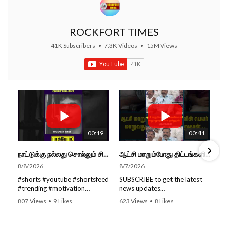
ROCKFORT TIMES
41K Subscribers
•
7.3K Videos
•
15M Views
00:19
00:41
நாட்டுக்கு நல்லது சொல்லும் சிறப்பான மேடைப்பேச்சு... #shorts #subscribe #video
ஆட்சி மாறும்போது திட்டங்களின் பெயர் மாறுவது வழக்கமான ஒன்று தான்... திருமாவளவன்
8/8/2026
8/7/2026
#shorts #youtube #shortsfeed
SUBSCRIBE to get the latest
#trending #motivation
news updates
#nowtrending #subscribe
ROCKFORT TIMES for NEW
807 Views
•
9 Likes
623 Views
•
8 Likes
#speech #motivationspeech
VIDEOS EVERY DAY and make
•
0 Comments
•
0 Comments
#tamil #tamilspeech #viral
sure to enable Push
#viralvideo #viralshorts
Notifications so you'll never