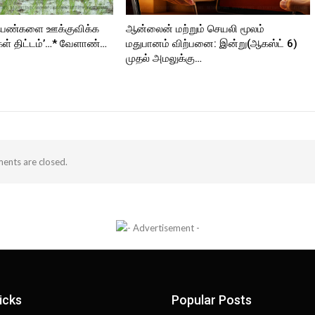
 பெண்களை ஊக்குவிக்க
ஆன்லைன் மற்றும் செயலி மூலம்
கள் திட்டம்’…* வேளாண்…
மதுபானம் விற்பனை: இன்று(ஆகஸ்ட் 6)
முதல் அமலுக்கு…
nts are closed.
icks
Popular Posts