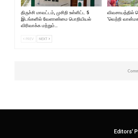
திருச்சி மாவட்டம், முசிறி உள்ளிட்ட 5
விவசாயத்தில்
இடங்களில் வேளாண்மை பொறியியல்
‘வெற்றி வான்ம
விரிவாக்க மற்றும்…
PREV
NEXT
Comme
Editors' P