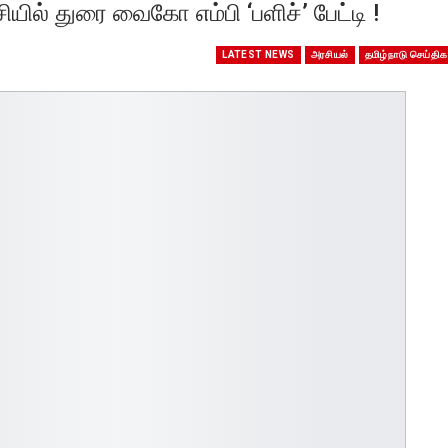
ியில் துரை வைகோ எம்பி ‘பளிச்’ பேட்டி !
LATEST NEWS
அரசியல்
தமிழ்நாடு செய்திக