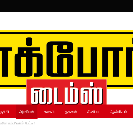
ருச்சி
அரசியல்
உலகம்
தகவல்
சினிமா
ஆன்மிகம்
கோ எம்பி ‘பளிச்’ பேட்டி !