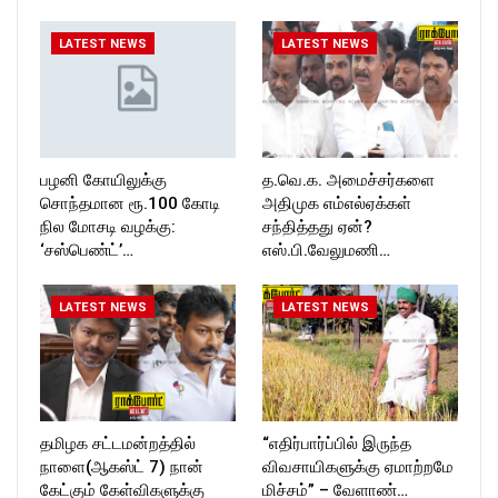
https://twitter.com/ROCKFOR
ckforttimes/
T_TIMES
Follow us on:
LATEST NEWS
LATEST NEWS
https://twitter.com/ROCKFOR
T_TIMESC
பழனி கோயிலுக்கு
த.வெ.க. அமைச்சர்களை
சொந்தமான ரூ.100 கோடி
அதிமுக எம்எல்ஏக்கள்
நில மோசடி வழக்கு:
சந்தித்தது ஏன்?
‘சஸ்பெண்ட்’…
எஸ்.பி.வேலுமணி…
LATEST NEWS
LATEST NEWS
தமிழக சட்டமன்றத்தில்
“எதிர்பார்ப்பில் இருந்த
நாளை(ஆகஸ்ட் 7) நான்
விவசாயிகளுக்கு ஏமாற்றமே
கேட்கும் கேள்விகளுக்கு
மிச்சம்” – வேளாண்…