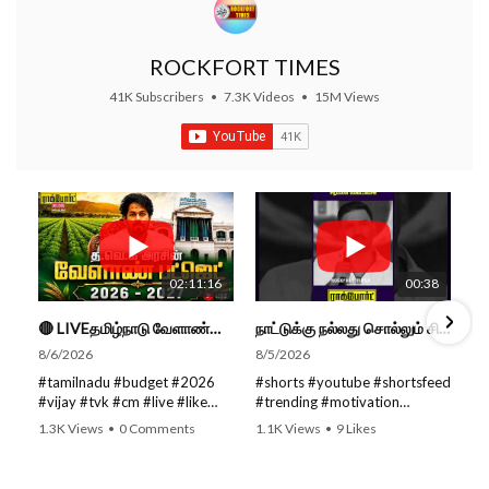
ROCKFORT TIMES
41K Subscribers
•
7.3K Videos
•
15M Views
02:11:16
00:38
🔴 LIVEதமிழ்நாடு வேளாண்மை நிதிநிலை அறிக்கை - 2026-27 |TN Agriculture Budget #live #budget #video #cm
நாட்டுக்கு நல்லது சொல்லும் சிறப்பான மேடைப்பேச்சு... #shorts #subscribe #video
8/6/2026
8/5/2026
#tamilnadu #budget #2026
#shorts #youtube #shortsfeed
#vijay #tvk #cm #live #like
#trending #motivation
#viral #nowtrending #video
#nowtrending #subscribe
1.3K Views
•
0 Comments
1.1K Views
•
9 Likes
#youtube #nowtrending #dmk
#speech #motivationspeech
•
0 Comments
#song #youtube SUBSCRIBE
#tamil #tamilspeech #viral
to get the latest news updates
#viralvideo #viralshorts