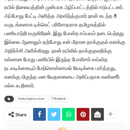
ரயில் நிலையத்தின் முன்பாக ஆர்ப்பாட்டத்தில் ஈடுபட்டனர்.
அப்போது பேட்டி அளித்த அரவிந்த்குமார் நான் கடந்த 8
வருடங்களாக டிக்கெட் பரிசோதராக தமிழகத்தில்
பணியாற்றி வருகிறேன். இது போன்ற சம்பவம் நடைபெற்றது
இல்லை ஆனாலும் தற்போது என் மீதான தாக்குதல் எனக்கு
அதிர்ச்சி அளிக்கிறது. நான் ரயிலில் தாக்குதலறிக்கு
உள்ளான போது பணியில் இருந்த போலீசார் எவ்வித
நடவடிக்கையும் மேற்கொள்ளாமல் வேடிக்கை பாா்த்தது,
எனக்கு மிகுந்த மன வேதனையை அளிப்பதாக கண்ணீர்
மல்க கூறினார்.
Sethu Express train
TTR attack
Share