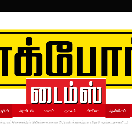
ருச்சி
அரசியல்
உலகம்
தகவல்
சினிமா
ஆன்மிகம்
ா:- பக்தர்கள் வெள்ளத்தில் ஆயிரக்கணக்கான ஆடுகளின் ரத்தத்தை உறிஞ்சி குடித்த மருளாளி…!