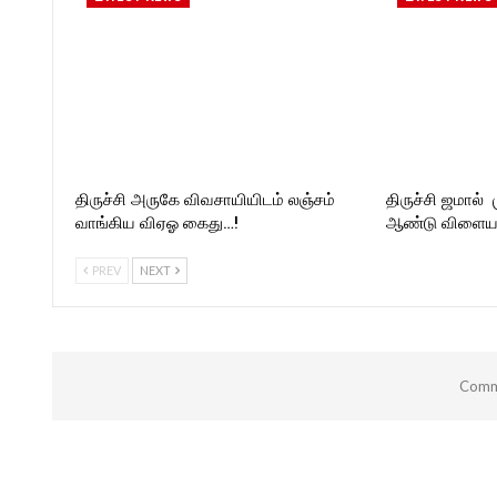
திருச்சி அருகே விவசாயியிடம் லஞ்சம்
திருச்சி ஜமால் 
வாங்கிய விஏஓ கைது…!
ஆண்டு விளையா
PREV
NEXT
Comme