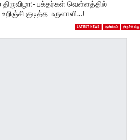
் திருவிழா:- பக்தர்கள் வெள்ளத்தில்
ிஞ்சி குடித்த மருளாளி…!
LATEST NEWS
ஆன்மிகம்
திருச்சி நியூ