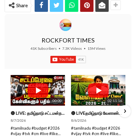
Share
ROCKFORT TIMES
41K Subscribers
•
7.3K Videos
•
15M Views
00:00
02:11:16
🔴 LIVE: தமிழ்நாடு சட்டமன்றப் பேரவை கூட்டத்தொடர் - நிதிநிலை அறிக்கை மீது விவாதம் #live #budget #video
🔴 LIVEதமிழ்நாடு வேளாண்மை நிதிநிலை அறிக்கை - 2026-27 |TN Agriculture Budget #live #budget #video #cm
8/7/2026
8/6/2026
#tamilnadu #budget #2026
#tamilnadu #budget #2026
#vijay #tvk #cm #live #like
#vijay #tvk #cm #live #like