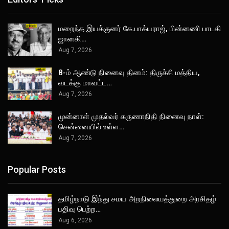
மறைந்த இயக்குனர் கே.பாக்யராஜ், பின்னணி பாடகி
ஜானகி…
Aug 7, 2026
8-ம் ஆண்டு நினைவு தினம்: திருச்சி மத்திய,
வடக்கு மாவட்ட…
Aug 7, 2026
முன்னாள் முதல்வர் கருணாநிதி நினைவு நாள்:
சென்னையில் உள்ள…
Aug 7, 2026
Popular Posts
தமிழ்நாடு இந்து சமய அறநிலையத்துறை அரசிதழ்
பதிவு பெற்ற…
Aug 6, 2026