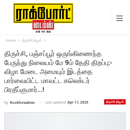
Home
திருச்சி நியூஸ்
திருச்சி, பஞ்சப்பூர் ஒருங்கிணைந்த
பேருந்து நிலையம் மே 9ம் தேதி திறப்பு:-
விழா மேடை அமையும் இடத்தை
பார்வையிட்ட மாவட்ட கலெக்டர்
பிரதீப்குமார்…!
திருச்சி நியூஸ்
Last updated
Apr 17, 2025
By
Rockfortadmin