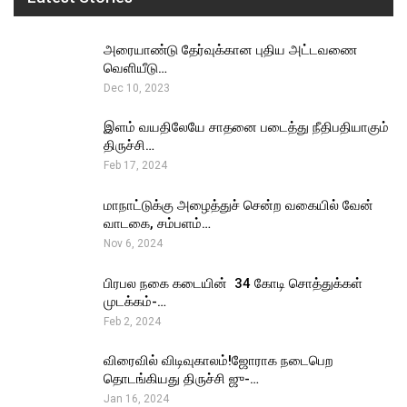
அரையாண்டு தேர்வுக்கான புதிய அட்டவணை
வெளியீடு…
Dec 10, 2023
இளம் வயதிலேயே சாதனை படைத்து நீதிபதியாகும்
திருச்சி…
Feb 17, 2024
மாநாட்டுக்கு அழைத்துச் சென்ற வகையில் வேன்
வாடகை, சம்பளம்…
Nov 6, 2024
பிரபல நகை கடையின் ₹ 34 கோடி சொத்துக்கள்
முடக்கம்-…
Feb 2, 2024
விரைவில் விடிவுகாலம்!ஜோராக நடைபெற
தொடங்கியது திருச்சி ஜு-…
Jan 16, 2024