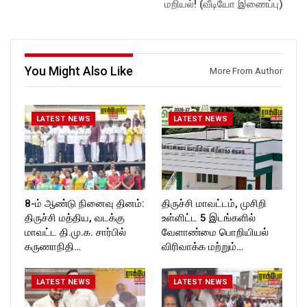
மறியல்! (வீடியோ இணைப்பு)
Follow us on:
Follow us on:
https://www.instagram.com/ro
https://www.instagram.com/ro
ckforttimes/
ckforttimes/
Follow us on:
Follow us on:
https://twitter.com/ROCKFOR
https://twitter.com/ROCKFOR
You Might Also Like
T_TIMES
T_TIMES
More From Author
LATEST NEWS
LATEST NEWS
8-ம் ஆண்டு நினைவு தினம்:
திருச்சி மாவட்டம், முசிறி
திருச்சி மத்திய, வடக்கு
உள்ளிட்ட 5 இடங்களில்
மாவட்ட தி.மு.க. சார்பில்
வேளாண்மை பொறியியல்
கருணாநிதி…
விரிவாக்க மற்றும்…
LATEST NEWS
LATEST NEWS