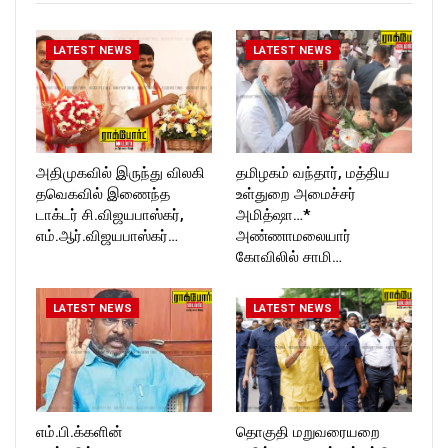
LATEST NEWS
LATEST NEWS
அதிமுகவில் இருந்து விலகி
தமிழகம் வந்தார், மத்திய
தவெகவில் இணைந்த
உள்துறை அமைச்சர்
டாக்டர் சி.விஜயபாஸ்கர்,
அமித்ஷா…*
எம்.ஆர்.விஜயபாஸ்கர்…
அண்ணாமலையார்
கோவிலில் சாமி…
LATEST NEWS
LATEST NEWS
எம்.பி.க்களின்
தொகுதி மறுவரையறை