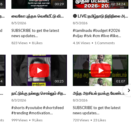
38
00:29
02:34:24
நாட்டுக்கு நல்லது சொல்லும் சிறப்பான மேடைப்பேச்சு... #shorts #subscribe #video
வைகோ புத்தக வெளியீட்டு விழாவில் ராகுல் காந்தி...ராகுல் காந்தி...என எம்பி துரை வைகோ... #shorts
🔴 LIVE:தமிழ்நாடு நிதிநிலை அறிக்கை -2026 - 2027 | Tamil Nadu Budget #live #budget #video #cm #vijay
8/5/2026
8/5/2026
ed
SUBSCRIBE to get the latest
#tamilnadu #budget #2026
news updates
#vijay #tvk #cm #live #like
ROCKFORT TIMES for NEW
#viral #nowtrending #video
823 Views
•
8 Likes
4.1K Views
•
1 Comments
VIDEOS EVERY DAY and make
#youtube #nowtrending #dmk
•
0 Comments
sure to enable Push
#song #youtube SUBSCRIBE to
Notifications so you'll never miss
get the latest news updates
a new video.
ROCKFORT TIMES for NEW
All you need to do is PRESS THE
VIDEOS EVERY DAY and make
RY
BELL ICON next to the Subscribe
sure to enable Push
e
button!
Notifications so you'll never miss
34
00:25
01:07
Stay tuned for latest updates
a new video. All you need to
ou
and in-depth analysis of news
Press The Bell Icon next to the
உதயநிதி ஸ்டாலின் கைது செய்யப்பட்டு போலீஸ் வாகனத்தில் அழைத்து செல்லப்பட்ட காட்சி..!#shorts #subscribe
நாட்டுக்கு நல்லது சொல்லும் சிறப்பான மேடைப்பேச்சு... #shorts #subscribe #video
அந்த அரசியல் நமக்கு வேண்டாம்... அண்ணாமலை ! #shorts #annamalai #news
L
from India and around the
Subscribe button! Stay tuned
world!
for latest updates and in-depth
8/3/2026
8/3/2026
analysis of news from India and
#shorts #youtube #shortsfeed
SUBSCRIBE to get the latest
s of
Follow us on Social Media for
around the world!
#trending #motivation
news updates
the
Latest Updates:
#nowtrending #subscribe
ROCKFORT TIMES for NEW
Website:
https://rockforttimes.in
Follow us on Social Media for
ts
999 Views
•
9 Likes
720 Views
•
23 Likes
ke
#speech #motivationspeech
VIDEOS EVERY DAY and make
•
0 Comments
•
0 Comments
//
Latest Updates:
#tamil #tamilspeech #viral
sure to enable Push
Subscribe:
Website :