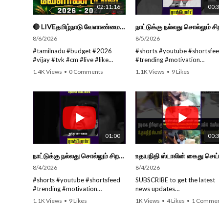
02:11:16
00:
🔴 LIVEதமிழ்நாடு வேளாண்மை நிதிநிலை அறிக்கை - 2026-27 |TN Agriculture Budget #live #budget #video #cm
8/6/2026
8/5/2026
#tamilnadu #budget #2026
#shorts #youtube #shortsfe
#vijay #tvk #cm #live #like
#trending #motivation
#viral #nowtrending #video
#nowtrending #subscribe
1.4K Views
•
0 Comments
1.1K Views
•
9 Likes
#youtube #nowtrending #dmk
#speech #motivationspeech
•
0 Comments
#song #youtube SUBSCRIBE to
#tamil #tamilspeech #viral
get the latest news updates
#viralvideo #viralshorts
ROCKFORT TIMES for NEW
SUBSCRIBE to get the latest
VIDEOS EVERY DAY and make
news updates ROCKFORT
sure to enable Push
TIMES for NEW VIDEOS EVE
Notifications so you'll never miss
DAY and make sure to enabl
01:00
00:
a new video. All you need to
Push Notifications so you'll
Press The Bell Icon next to the
never miss a new video. All y
நாட்டுக்கு நல்லது சொல்லும் சிறப்பான மேடைப்பேச்சு... #shorts #subscribe #video
Subscribe button! Stay tuned
need to do is PRESS THE BEL
for latest updates and in-depth
ICON next to the Subscribe
8/4/2026
8/4/2026
analysis of news from India and
button! Stay tuned for latest
#shorts #youtube #shortsfeed
SUBSCRIBE to get the latest
around the world!
updates and in-depth analysi
#trending #motivation
news updates
news from India and around 
#nowtrending #subscribe
ROCKFORT TIMES for NEW
Follow us on Social Media for
world!
1.1K Views
•
9 Likes
1K Views
•
4 Likes
•
1 Commen
#speech #motivationspeech
VIDEOS EVERY DAY and ma
•
0 Comments
Latest Updates:
#tamil #tamilspeech #viral
sure to enable Push
Website :
Follow us on Social Media for