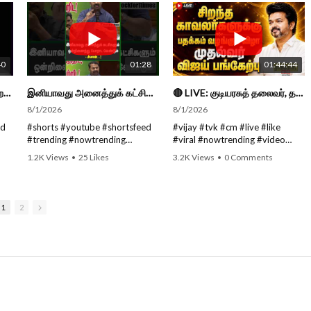
miss
#viralvideo #viralshorts
Notifications so you'll never miss
https://www.youtube.com/@roc
https://rockforttimes.in/
SUBSCRIBE to get the latest
a new video.
.in
kforttimes
Subscribe:
THE
news updates ROCKFORT
All you need to do is PRESS THE
Like us on:
https://www.youtube.com/@roc
ribe
TIMES for NEW VIDEOS EVERY
BELL ICON next to the Subscribe
https://www.facebook.com/Roc
kforttimes
DAY and make sure to enable
button!
roc
kforttimes
Like us on:
40
01:28
01:44:44
Push Notifications so you'll
Stay tuned for latest updates
Follow us on:
https://www.facebook.com/Roc
s
never miss a new video. All you
and in-depth analysis of news
https://www.instagram.com/roc
kforttimes
நாட்டுக்கு நல்லது சொல்லும் சிறப்பான மேடைப் பேச்சு #shorts #youtube #subscribe#motivation#speech
இனியாவது அனைத்துக் கட்சிகளும் ஒன்றிணைந்து போராட வேண்டும் சீமான் ...! #shorts #youtube #shortsfeed
🔴 LIVE: குடியரசுத் தலைவர், தமிழ்நாடு முதலமைச்சர் பதக்கங்கள் வழங்கும் விழா! #live #video #cm #vijay
need to do is PRESS THE BELL
from India and around the
Roc
kforttimes/
Follow us on:
ICON next to the Subscribe
world!
8/1/2026
8/1/2026
Follow us on:
https://www.instagram.com/roc
button! Stay tuned for latest
https://twitter.com/ROCKFORT
kforttimes/
ed
#shorts #youtube #shortsfeed
#vijay #tvk #cm #live #like
updates and in-depth analysis of
Follow us on Social Media for
roc
_TIMES
Follow us on:
#trending #nowtrending
#viral #nowtrending #video
news from India and around the
Latest Updates:
https://twitter.com/ROCKFORT
#subscribe #speech #tamil
#youtube #nowtrending #dmk
.in
world!
Website:
https://rockforttimes.in
1.2K Views
•
25 Likes
3.2K Views
•
0 Comments
_TIMES
#tamilspeech #viral #viralvideo
#song #youtube SUBSCRIBE to
•
1 Comments
//
ORT
#viralshorts SUBSCRIBE to get
get the latest news updates
Follow us on Social Media for
Subscribe:
the latest news updates
ROCKFORT TIMES for NEW
roc
Latest Updates:
https://www.youtube.com/@roc
ROCKFORT TIMES for NEW
VIDEOS EVERY DAY and make
Website:
https://rockforttimes.in
kforttimes
1
2
VIDEOS EVERY DAY and make
sure to enable Push
//
Like us on:
RY
sure to enable Push
Notifications so you'll never miss
Roc
Subscribe:
https://www.facebook.com/Roc
e
Notifications so you'll never miss
a new video. All you need to
https://www.youtube.com/@roc
kforttimes
a new video. All you need to do
Press The Bell Icon next to the
kforttimes
Follow us on:
ou
is PRESS THE BELL ICON next to
Subscribe button! Stay tuned
roc
Like us on:
https://www.instagram.com/roc
L
the Subscribe button! Stay
for latest updates and in-depth
https://www.facebook.com/Roc
kforttimes/
tuned for latest updates and in-
analysis of news from India and
kforttimes
Follow us on:
depth analysis of news from
around the world!
ORT
Follow us on:
https://twitter.com/ROCKFORT