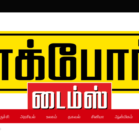
ருச்சி
அரசியல்
உலகம்
தகவல்
சினிமா
ஆன்மிகம்
்