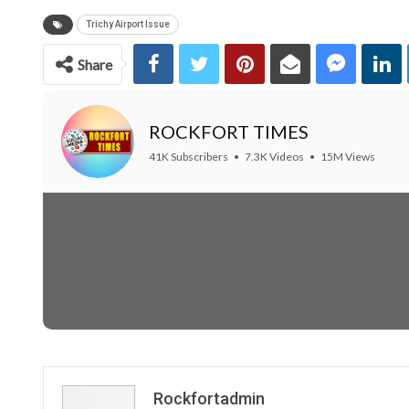
Trichy Airport Issue
Share
ROCKFORT TIMES
41K Subscribers
•
7.3K Videos
•
15M Views
Rockfortadmin