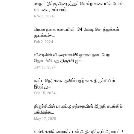
மாநாட்டுக்கு அழைத்துச் சென்ற வகையில் வேன்
வாடகை, சம்பளம்…
Nov 6, 2024
பிரபல நகை கடையின் ₹ 34 கோடி சொத்துக்கள்
முடக்கம்-…
Feb 2, 2024
விரைவில் விடிவுகாலம்!ஜோராக நடைபெற
தொடங்கியது திருச்சி ஜு-…
Jan 16, 2024
கூட்ட நெரிசலை தவிர்ப்பதற்காக திருச்சியில்
இருந்து…
Sep 15, 2024
திருச்சியில் பரபரப்பு: தந்தையின் இறுதி சடங்கில்
பங்கேற்க…
May 17, 2025
வங்கிகளில் வாராக்கடன் அதிகரிக்கும் அபாயம் !