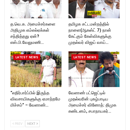
த.வெ.க. அமைச்சர்களை
தமிழக சட்டமன்றத்தில்
அதிமுக எம்எல்ஏக்கள்
நாளை(ஆகஸ்ட் 7) நான்
சந்தித்தது ஏன்?
கேட்கும் கேள்விகளுக்கு
எஸ்.பி.வேலுமணி…
முதல்வர் விஜய் வாய்…
LATEST NEWS
LATEST NEWS
“எதிர்பார்ப்பில் இருந்த
வேளாண் பட்ஜெட்டில்
விவசாயிகளுக்கு ஏமாற்றமே
முதல்வரின் புகழ்பாடிய
மிச்சம்” – வேளாண்…
அமைச்சர் வினோத்: திமுக
கண்டனம், சபாநாயகர்…
PREV
NEXT