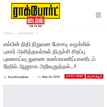
Home
Latest News
எல்பின் நிதி நிறுவன மோசடி வழக்கில்
புகார் அளித்தவர்கள் திருச்சி சிறப்பு
புலனாய்வு துணை கண்காணிப்பாளரிடம்
நேரில் ஆஜராக அறிவுறுத்தல்…!
LATEST NEWS
திருச்சி நியூஸ்
On
May 26, 2025
By
Rockfortadmin