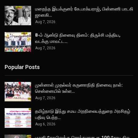
மறைந்த இயக்குனர் கே.பாக்யராஜ், பின்னணி பாடகி
ஜானகி…
Aug 7, 2026
8-ம் ஆண்டு நினைவு தினம்: திருச்சி மத்திய,
வடக்கு மாவட்ட…
Aug 7, 2026
Popular Posts
முன்னாள் முதல்வர் கருணாநிதி நினைவு நாள்:
சென்னையில் உள்ள…
Aug 7, 2026
தமிழ்நாடு இந்து சமய அறநிலையத்துறை அரசிதழ்
பதிவு பெற்ற…
Aug 6, 2026
பழனி கோயிலுக்கு சொந்தமான ரூ.100 கோடி நில