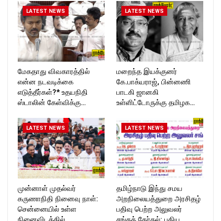
LATEST NEWS
LATEST NEWS
மேகதாது விவகாரத்தில்
மறைந்த இயக்குனர்
என்ன நடவடிக்கை
கே.பாக்யராஜ், பின்னணி
எடுத்தீர்கள்?* உதயநிதி
பாடகி ஜானகி
ஸ்டாலின் கேள்விக்கு…
உள்ளிட்டோருக்கு தமிழக…
LATEST NEWS
LATEST NEWS
முன்னாள் முதல்வர்
தமிழ்நாடு இந்து சமய
கருணாநிதி நினைவு நாள்:
அறநிலையத்துறை அரசிதழ்
சென்னையில் உள்ள
பதிவு பெற்ற அலுவலர்
நினைவிடத்தில்
சங்கத் தேர்தல்: புதிய…