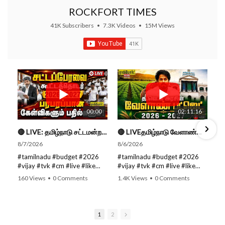
ROCKFORT TIMES
41K Subscribers
•
7.3K Videos
•
15M Views
00:00
02:11:16
🔴 LIVE: தமிழ்நாடு சட்டமன்றப் பேரவை கூட்டத்தொடர் - நிதிநிலை அறிக்கை மீது விவாதம் #live #budget #video
🔴 LIVEதமிழ்நாடு வேளாண்மை நிதிநிலை அறிக்கை - 2026-27 |TN Agriculture Budget #live #budget #video #cm
8/7/2026
8/6/2026
#tamilnadu #budget #2026
#tamilnadu #budget #2026
#vijay #tvk #cm #live #like
#vijay #tvk #cm #live #like
#viral #nowtrending #video
#viral #nowtrending #video
160 Views
•
0 Comments
1.4K Views
•
0 Comments
#youtube #nowtrending #dmk
#youtube #nowtrending #dmk
#song #youtube SUBSCRIBE
#song #youtube SUBSCRIBE
to get the latest news updates
to get the latest news updates
ROCKFORT TIMES for NEW
ROCKFORT TIMES for NEW
1
2
VIDEOS EVERY DAY and make
VIDEOS EVERY DAY and make