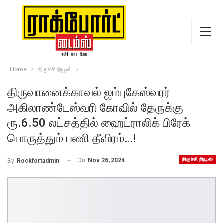
Home
திருச்சி நியூஸ்
திருவானைக்காவல் ஜம்புகேஸ்வரர்
அகிலாண்டேஸ்வரி கோவில் தேருக்கு
ரூ.6.50 லட்சத்தில் ஹைட்ராலிக் பிரேக்
பொருத்தும் பணி தீவிரம்…!
திருச்சி நியூஸ்
On
Nov 26, 2024
By
Rockfortadmin