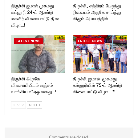
திருச்சி ஜமால் முகமது
திருச்சி, சத்திரம் பேருந்து
கல்லூரி 24-ம் ஆண்டு
நிலையம் அருகே சாய்ந்து
மகளிர் விளையாட்டு தின
விழும் அபாயத்தில்…
விழா…!
LATEST NEWS
LATEST NEWS
திருச்சி அருகே
திருச்சி ஜமால் முகமது
விவசாயியிடம் லஞ்சம்
கல்லூரியில் 75-ம் ஆண்டு
வாங்கிய விஏஓ கைது…!
விளையாட்டு விழா… *…
PREV
NEXT
Comments are closed.