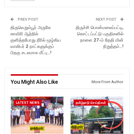
PREV POST
NEXT POST
திருவெறும்பூர் அருகே
திருச்சி பொன்மலைப்பட்டி,
காவிரி ஆற்றில்
கொட்டப்பட்டு பகுதிகளில்
குளித்தபோது நீரில் மூழ்கிய
நாளை 27-ம் தேதி மின்
வாலிபர் 2 நாட்களுக்குப்
நிறுத்தம்…!
பிறகு சடலமாக மீட்பு…!
You Might Also Like
More From Author
LATEST NEWS
தமிழ்நாடு செய்திகள்