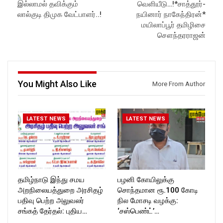
ockforttimes
ockforttimes
இல்லாமல் தவிக்கும்
வெளியீடு…!*சாத்தூர்-
Like us on:
Like us on:
லால்குடி திமுக வேட்பாளர்..!
நயினார் நாகேந்திரன்*
https://www.facebook.com/R
https://www.facebook.com/R
மயிலாப்பூர் தமிழிசை
ockforttimes
ockforttimes
சௌந்தரராஜன்
Follow us on:
Follow us on:
https://www.instagram.com/ro
https://www.instagram.com/ro
ckforttimes/
ckforttimes/
Follow us on:
Follow us on:
https://twitter.com/ROCKFOR
https://twitter.com/ROCKFOR
You Might Also Like
T_TIMES
T_TIMES
More From Author
LATEST NEWS
LATEST NEWS
தமிழ்நாடு இந்து சமய
பழனி கோயிலுக்கு
அறநிலையத்துறை அரசிதழ்
சொந்தமான ரூ.100 கோடி
பதிவு பெற்ற அலுவலர்
நில மோசடி வழக்கு:
சங்கத் தேர்தல்: புதிய…
‘சஸ்பெண்ட்’…