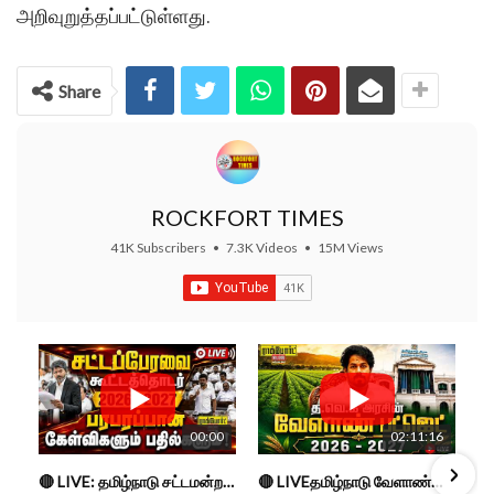
அறிவுறுத்தப்பட்டுள்ளது.
Share
ROCKFORT TIMES
41K Subscribers
•
7.3K Videos
•
15M Views
00:00
02:11:16
🔴 LIVE: தமிழ்நாடு சட்டமன்றப் பேரவை கூட்டத்தொடர் - நிதிநிலை அறிக்கை மீது விவாதம் #live #budget #video
🔴 LIVEதமிழ்நாடு வேளாண்மை நிதிநிலை அறிக்கை - 2026-27 |TN Agriculture Budget #live #budget #video #cm