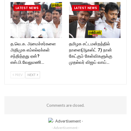
LATEST NEWS
LATEST NEWS
த.வெ.க. அமைச்சர்களை
தமிழக சட்டமன்றத்தில்
அதிமுக எம்எல்ஏக்கள்
நாளை(ஆகஸ்ட் 7) நான்
சந்தித்தது ஏன்?
கேட்கும் கேள்விகளுக்கு
எஸ்.பி.வேலுமணி…
முதல்வர் விஜய் வாய்…
PREV
NEXT
Comments are closed.
- Advertisement -