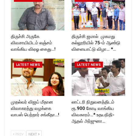
திருச்சி அருகே
திருச்சி ஜமால் முகமது
விவசாயியிடம் லஞ்சம்
கல்லூரியில் 75-ம் ஆண்டு
வாங்கிய விஏஓ கைது…!
விளையாட்டு விழா… *…
LATEST NEWS
LATEST NEWS
முதல்வர் விஜய் மீதான
லாட்டரி நிறுவனத்திடம்
விவாகரத்து வழக்கை
ரூ.900 கோடி வாங்கிய
வாபஸ் பெற்றார் சங்கீதா…!
விவகாரம்…* உதயநிதி-
ஆதவ் அர்ஜுனா…
PREV
NEXT