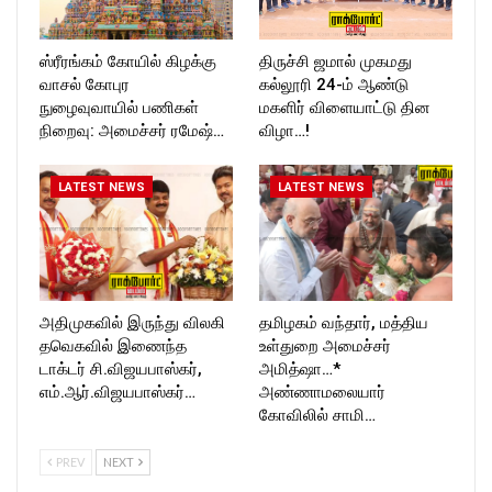
ஸ்ரீரங்கம் கோயில் கிழக்கு
திருச்சி ஜமால் முகமது
வாசல் கோபுர
கல்லூரி 24-ம் ஆண்டு
நுழைவுவாயில் பணிகள்
மகளிர் விளையாட்டு தின
நிறைவு: அமைச்சர் ரமேஷ்…
விழா…!
LATEST NEWS
LATEST NEWS
அதிமுகவில் இருந்து விலகி
தமிழகம் வந்தார், மத்திய
தவெகவில் இணைந்த
உள்துறை அமைச்சர்
டாக்டர் சி.விஜயபாஸ்கர்,
அமித்ஷா…*
எம்.ஆர்.விஜயபாஸ்கர்…
அண்ணாமலையார்
கோவிலில் சாமி…
PREV
NEXT