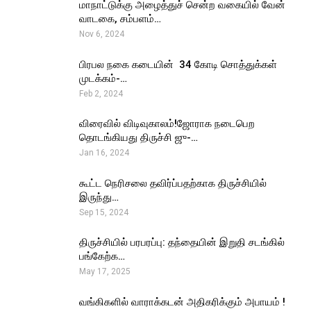
மாநாட்டுக்கு அழைத்துச் சென்ற வகையில் வேன்
வாடகை, சம்பளம்…
Nov 6, 2024
பிரபல நகை கடையின் ₹ 34 கோடி சொத்துக்கள்
முடக்கம்-…
Feb 2, 2024
விரைவில் விடிவுகாலம்!ஜோராக நடைபெற
தொடங்கியது திருச்சி ஜு-…
Jan 16, 2024
கூட்ட நெரிசலை தவிர்ப்பதற்காக திருச்சியில்
இருந்து…
Sep 15, 2024
திருச்சியில் பரபரப்பு: தந்தையின் இறுதி சடங்கில்
பங்கேற்க…
May 17, 2025
வங்கிகளில் வாராக்கடன் அதிகரிக்கும் அபாயம் !