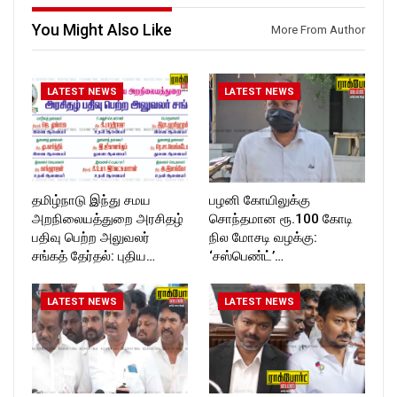
T_TIMES
Follow us on:
https://twitter.com/ROCKFOR
You Might Also Like
More From Author
T_TIMESC
LATEST NEWS
LATEST NEWS
தமிழ்நாடு இந்து சமய
பழனி கோயிலுக்கு
அறநிலையத்துறை அரசிதழ்
சொந்தமான ரூ.100 கோடி
பதிவு பெற்ற அலுவலர்
நில மோசடி வழக்கு:
சங்கத் தேர்தல்: புதிய…
‘சஸ்பெண்ட்’…
LATEST NEWS
LATEST NEWS