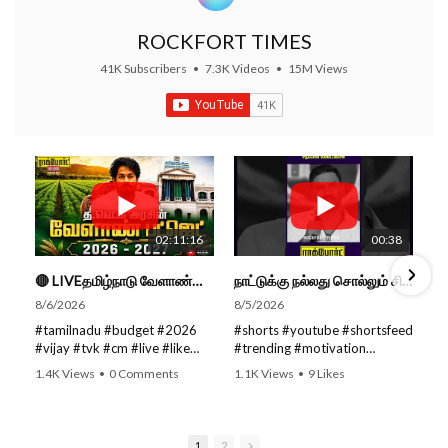
ROCKFORT TIMES
41K Subscribers
•
7.3K Videos
•
15M Views
02:11:16
00:38
🔴 LIVEதமிழ்நாடு வேளாண்மை நிதிநிலை அறிக்கை - 2026-27 |TN Agriculture Budget #live #budget #video #cm
நாட்டுக்கு நல்லது சொல்லும் சிறப்பான மேடைப்பேச்சு... #shorts #subscribe #video
8/6/2026
8/5/2026
#tamilnadu #budget #2026
#shorts #youtube #shortsfeed
#vijay #tvk #cm #live #like
#trending #motivation
#viral #nowtrending #video
#nowtrending #subscribe
1.4K Views
•
0 Comments
1.1K Views
•
9 Likes
#youtube #nowtrending #dmk
#speech #motivationspeech
•
0 Comments
#song #youtube SUBSCRIBE
#tamil #tamilspeech #viral
to get the latest news updates
#viralvideo #viralshorts
ROCKFORT TIMES for NEW
SUBSCRIBE to get the latest
1
2