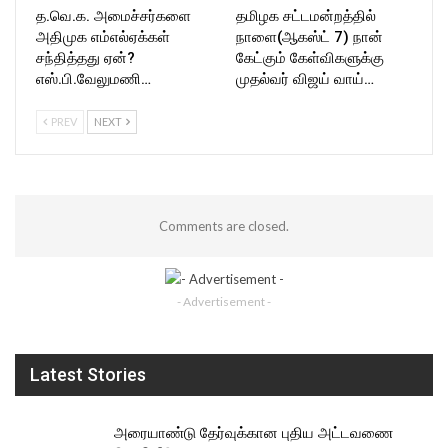
த.வெ.க. அமைச்சர்களை
தமிழக சட்டமன்றத்தில்
அதிமுக எம்எல்ஏக்கள்
நாளை(ஆகஸ்ட் 7) நான்
சந்தித்தது ஏன்?
கேட்கும் கேள்விகளுக்கு
எஸ்.பி.வேலுமணி…
முதல்வர் விஜய் வாய்…
PREV
NEXT
Comments are closed.
- Advertisement -
Latest Stories
அரையாண்டு தேர்வுக்கான புதிய அட்டவணை