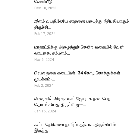
வெளியீடு…
Dec 10, 2023
இளம் வயதிலேயே சாதனை படைத்து நீதிபதியாகும்
திருச்சி…
Feb 17, 2024
மாநாட்டுக்கு அழைத்துச் சென்ற வகையில் வேன்
வாடகை, சம்பளம்…
Nov 6, 2024
பிரபல நகை கடையின் ₹ 34 கோடி சொத்துக்கள்
முடக்கம்-…
Feb 2, 2024
விரைவில் விடிவுகாலம்!ஜோராக நடைபெற
தொடங்கியது திருச்சி ஜு-…
Jan 16, 2024
கூட்ட நெரிசலை தவிர்ப்பதற்காக திருச்சியில்
இருந்து…