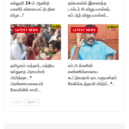
கல்லூரி 24-ம் ஆண்டு
தவெகவில் இணைந்த
மகளிர் விளையாட்டு தின
டாக்டர் சி.விஜயபாஸ்கர்,
விழா…!
எம்.ஆர்.விஜயபாஸ்கர்…
LATEST NEWS
LATEST NEWS
தமிழகம் வந்தார், மத்திய
எம்.பி.க்களின்
உள்துறை அமைச்சர்
எண்ணிக்கையை
அமித்ஷா…*
கூட்டுவதால் நாடாளுமன்றம்
அண்ணாமலையார்
கேலிக்கூத்தாகி விடும்…*…
கோவிலில் சாமி…
PREV
NEXT