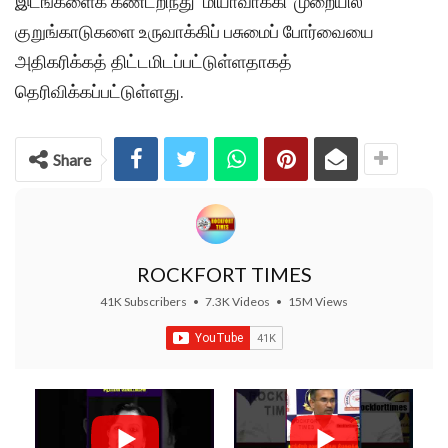
இடங்களைக் கண்டறிந்து ‘மியாவாக்கி’ முறையில்
குறுங்காடுகளை உருவாக்கிப் பசுமைப் போர்வையை
அதிகரிக்கத் திட்டமிடப்பட்டுள்ளதாகத்
தெரிவிக்கப்பட்டுள்ளது.
Share
ROCKFORT TIMES
41K Subscribers
•
7.3K Videos
•
15M Views