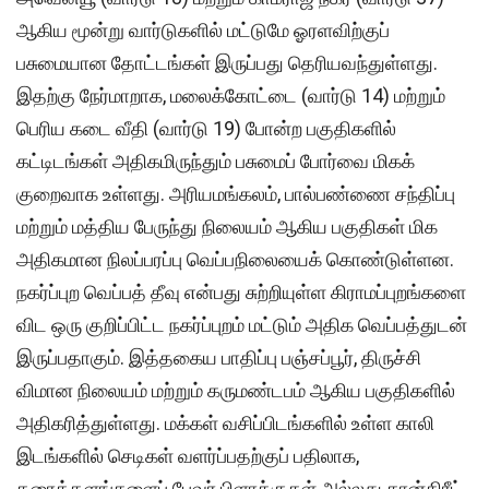
ஆகிய மூன்று வார்டுகளில் மட்டுமே ஓரளவிற்குப்
பசுமையான தோட்டங்கள் இருப்பது தெரியவந்துள்ளது.
இதற்கு நேர்மாறாக, மலைக்கோட்டை (வார்டு 14) மற்றும்
பெரிய கடை வீதி (வார்டு 19) போன்ற பகுதிகளில்
கட்டிடங்கள் அதிகமிருந்தும் பசுமைப் போர்வை மிகக்
குறைவாக உள்ளது. அரியமங்கலம், பால்பண்ணை சந்திப்பு
மற்றும் மத்திய பேருந்து நிலையம் ஆகிய பகுதிகள் மிக
அதிகமான நிலப்பரப்பு வெப்பநிலையைக் கொண்டுள்ளன.
நகர்ப்புற வெப்பத் தீவு என்பது சுற்றியுள்ள கிராமப்புறங்களை
விட ஒரு குறிப்பிட்ட நகர்ப்புறம் மட்டும் அதிக வெப்பத்துடன்
இருப்பதாகும். இத்தகைய பாதிப்பு பஞ்சப்பூர், திருச்சி
விமான நிலையம் மற்றும் கருமண்டபம் ஆகிய பகுதிகளில்
அதிகரித்துள்ளது. மக்கள் வசிப்பிடங்களில் உள்ள காலி
இடங்களில் செடிகள் வளர்ப்பதற்குப் பதிலாக,
தரைத்தளங்களைப் பேவர் பிளாக்குகள் அல்லது கான்கிரீட்