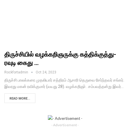
திருச்சியில் வழக்கறிஞருக்கு கத்திக்குத்து-
ரவுடி கைது …
Rockfortadmin
Oct 24, 2023
திருச்சி பாலக்கரை முதலியார் சத்திரம் ஆசாரி தெருவை சேர்ந்தவர் சங்கர்.
இவரது மகன் ரவிக்குமார் (வயது 28). வழக்கறிஞா் . சம்பவத்தன்று இவர்…
READ MORE...
- Advertisement -