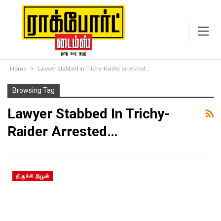
Home
Lawyer stabbed in Trichy-Raider arrested…
Browsing Tag
Lawyer Stabbed In Trichy-
Raider Arrested…
திருச்சி நியூஸ்