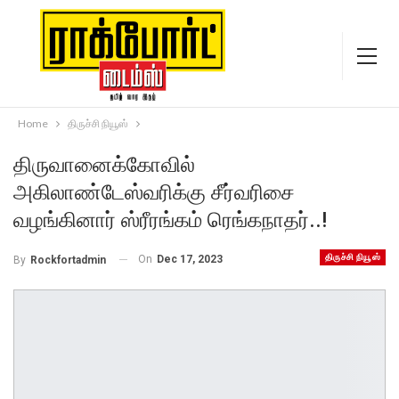
Home
திருச்சி நியூஸ்
திருவானைக்கோவில்
அகிலாண்டேஸ்வரிக்கு சீர்வரிசை
வழங்கினார் ஸ்ரீரங்கம் ரெங்கநாதர்..!
திருச்சி நியூஸ்
On
Dec 17, 2023
By
Rockfortadmin