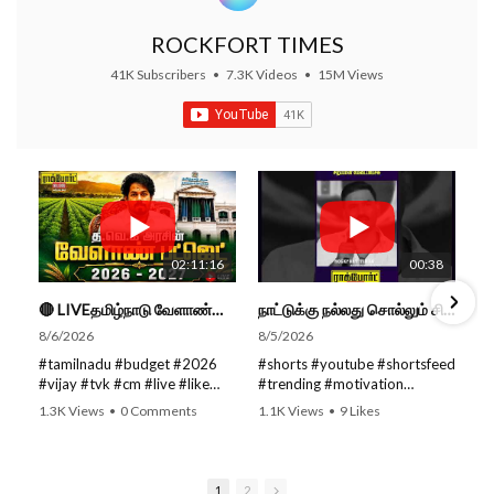
ROCKFORT TIMES
41K Subscribers
•
7.3K Videos
•
15M Views
02:11:16
00:38
🔴 LIVEதமிழ்நாடு வேளாண்மை நிதிநிலை அறிக்கை - 2026-27 |TN Agriculture Budget #live #budget #video #cm
நாட்டுக்கு நல்லது சொல்லும் சிறப்பான மேடைப்பேச்சு... #shorts #subscribe #video
8/6/2026
8/5/2026
#tamilnadu #budget #2026
#shorts #youtube #shortsfeed
#vijay #tvk #cm #live #like
#trending #motivation
#viral #nowtrending #video
#nowtrending #subscribe
1.3K Views
•
0 Comments
1.1K Views
•
9 Likes
#youtube #nowtrending #dmk
#speech #motivationspeech
•
0 Comments
#song #youtube SUBSCRIBE
#tamil #tamilspeech #viral
to get the latest news updates
#viralvideo #viralshorts
ROCKFORT TIMES for NEW
SUBSCRIBE to get the latest
1
2