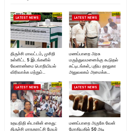
T_TIMES
Follow us on:
https://twitter.com/ROCKFOR
T_TIMESC
LATEST NEWS
LATEST NEWS
திருச்சி மாவட்டம், முசிறி
மணப்பாறை அரசு
உள்ளிட்ட 5 இடங்களில்
மருத்துவமனைக்கு கூடுதல்
வேளாண்மை பொறியியல்
கட்டிடங்கள், புதிய தாலுகா
விரிவாக்க மற்றும்…
அலுவலகம் அமைக்க…
LATEST NEWS
LATEST NEWS
உதயநிதி ஸ்டாலின் கைது:
மணப்பாறை அருகே வேன்
திருச்சி மாநகராட்சி மேயர்
மோதியதில் 50 அடி