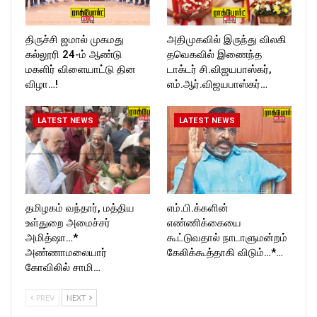
திருச்சி ஜமால் முகமது
அதிமுகவில் இருந்து விலகி
கல்லூரி 24-ம் ஆண்டு
தவெகவில் இணைந்த
மகளிர் விளையாட்டு தின
டாக்டர் சி.விஜயபாஸ்கர்,
விழா…!
எம்.ஆர்.விஜயபாஸ்கர்…
LATEST NEWS
LATEST NEWS
தமிழகம் வந்தார், மத்திய
எம்.பி.க்களின்
உள்துறை அமைச்சர்
எண்ணிக்கையை
அமித்ஷா…*
கூட்டுவதால் நாடாளுமன்றம்
அண்ணாமலையார்
கேலிக்கூத்தாகி விடும்…*…
கோவிலில் சாமி…
PREV
NEXT