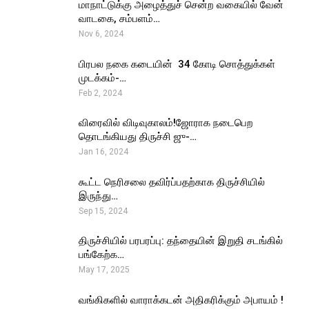
மாநாட்டுக்கு அழைத்துச் சென்ற வகையில் வேன்
வாடகை, சம்பளம்…
Nov 6, 2024
பிரபல நகை கடையின் ₹ 34 கோடி சொத்துக்கள்
முடக்கம்-…
Feb 2, 2024
விரைவில் விடிவுகாலம்!ஜோராக நடைபெற
தொடங்கியது திருச்சி ஜு-…
Jan 16, 2024
கூட்ட நெரிசலை தவிர்ப்பதற்காக திருச்சியில்
இருந்து…
Sep 15, 2024
திருச்சியில் பரபரப்பு: தந்தையின் இறுதி சடங்கில்
பங்கேற்க…
May 17, 2025
வங்கிகளில் வாராக்கடன் அதிகரிக்கும் அபாயம் !