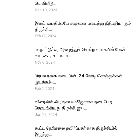
வெளியீடு…
Dec 10, 2023
இளம் வயதிலேயே சாதனை படைத்து நீதிபதியாகும்
திருச்சி…
Feb 17, 2024
மாநாட்டுக்கு அழைத்துச் சென்ற வகையில் வேன்
வாடகை, சம்பளம்…
Nov 6, 2024
பிரபல நகை கடையின் ₹ 34 கோடி சொத்துக்கள்
முடக்கம்-…
Feb 2, 2024
விரைவில் விடிவுகாலம்!ஜோராக நடைபெற
தொடங்கியது திருச்சி ஜு-…
Jan 16, 2024
கூட்ட நெரிசலை தவிர்ப்பதற்காக திருச்சியில்
இருந்து…