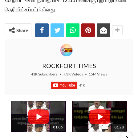
40 நிமிடங்கள் தாமதமாக 12.45 மணிக்கு புறப்படும் என
தெரிவிக்கப்பட்டுள்ளது.
Share
ROCKFORT TIMES
41K Subscribers
•
7.3K Videos
•
15M Views
01:06
01:28