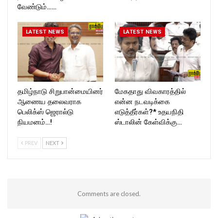
வேண்டும்……
LATEST NEWS
LATEST NEWS
தமிழ்நாடு சிறுபான்மையினர்
மேகதாது விவகாரத்தில்
ஆணைய தலைவராக
என்ன நடவடிக்கை
பெலிக்ஸ் ஜெரால்டு
எடுத்தீர்கள்?* உதயநிதி
நியமனம்…!
ஸ்டாலின் கேள்விக்கு…
PREV
NEXT
Comments are closed.