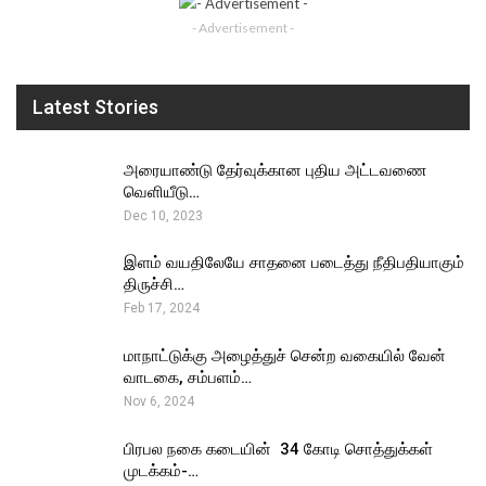
- Advertisement -
Latest Stories
அரையாண்டு தேர்வுக்கான புதிய அட்டவணை
வெளியீடு…
Dec 10, 2023
இளம் வயதிலேயே சாதனை படைத்து நீதிபதியாகும்
திருச்சி…
Feb 17, 2024
மாநாட்டுக்கு அழைத்துச் சென்ற வகையில் வேன்
வாடகை, சம்பளம்…
Nov 6, 2024
பிரபல நகை கடையின் ₹ 34 கோடி சொத்துக்கள்
முடக்கம்-…