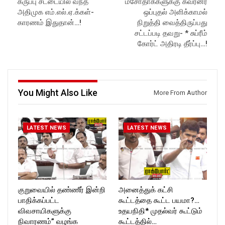
கருப்பு சட்டையில் வந்த
மசோதாக்களுக்கு கவர்னர்
Like us on:
Like us on:
https://www.facebook.com/R
https://www.facebook.com/R
அதிமுக எம்.எல்.ஏ.க்கள்-
ஒப்புதல் அளிக்காமல்
ockforttimes
ockforttimes
காரணம் இதுதான்…!
நிறுத்தி வைத்திருப்பது
Follow us on:
Follow us on:
சட்டப்படி தவறு- * சுப்ரீம்
https://www.instagram.com/ro
https://www.instagram.com/ro
கோர்ட் அதிரடி தீர்ப்பு…!
ckforttimes/
ckforttimes/
Follow us on:
Follow us on:
https://twitter.com/ROCKFOR
https://twitter.com/ROCKFOR
T_TIMES
T_TIMES
You Might Also Like
More From Author
LATEST NEWS
LATEST NEWS
குறுவையில் தண்ணீர் இன்றி
அனைத்துக் கட்சி
பாதிக்கப்பட்ட
கூட்டத்தை கூட்ட பயமா?…
விவசாயிகளுக்கு
உதயநிதி* முதல்வர் கூட்டும்
நிவாரணம்” வழங்க
கூட்டத்தில்…