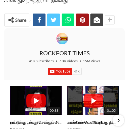
காவல்துறை உத்தரவிட்டுள்ளது.
Share
ROCKFORT TIMES
41K Subscribers
•
7.3K Videos
•
15M Views
00:33
01:05
நாட்டுக்கு நல்லது சொல்லும் சிறப்பான மேடைப்பேச்சு... #shorts #subscribe #video
காங்கிரஸ் வெளியேறியது திமுகவுக்கு சந்தோசம் தான்... - அமைச்சர் அருண்ராஜ்