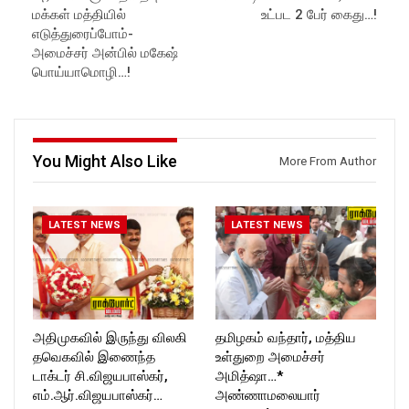
https://www.youtube.com/@r
ockforttimes
மக்கள் மத்தியில்
உட்பட 2 பேர் கைது…!
ockforttimes
Follow us on:
எடுத்துரைப்போம்-
Like us on:
https://www.instagram.com/ro
அமைச்சர் அன்பில் மகேஷ்
https://www.facebook.com/R
ckforttimes/
பொய்யாமொழி…!
ockforttimes
Follow us on:
Follow us on:
https://twitter.com/ROCKFOR
https://www.instagram.com/ro
T_TIMES
ckforttimes/
Follow us on:
https://twitter.com/ROCKFOR
You Might Also Like
More From Author
T_TIMESC
LATEST NEWS
LATEST NEWS
அதிமுகவில் இருந்து விலகி
தமிழகம் வந்தார், மத்திய
தவெகவில் இணைந்த
உள்துறை அமைச்சர்
டாக்டர் சி.விஜயபாஸ்கர்,
அமித்ஷா…*
எம்.ஆர்.விஜயபாஸ்கர்…
அண்ணாமலையார்