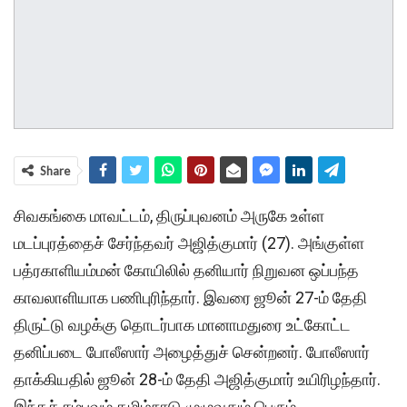
Share
சிவகங்கை மாவட்டம், திருப்புவனம் அருகே உள்ள
மடப்புரத்தைச் சேர்ந்தவர் அஜித்குமார் (27). அங்குள்ள
பத்ரகாளியம்மன் கோயிலில் தனியார் நிறுவன ஒப்பந்த
காவலாளியாக பணிபுரிந்தார். இவரை ஜூன் 27-ம் தேதி
திருட்டு வழக்கு தொடர்பாக மானாமதுரை உட்கோட்ட
தனிப்படை போலீஸார் அழைத்துச் சென்றனர். போலீஸார்
தாக்கியதில் ஜூன் 28-ம் தேதி அஜித்குமார் உயிரிழந்தார்.
இந்தச் சம்பவம் தமிழ்நாடு முழுவதும் பெரும்