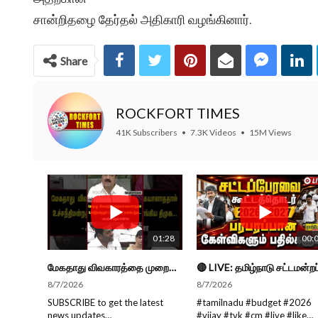
சான்றிதழை தேர்தல் அதிகாரி வழங்கினார்.
Share
ROCKFORT TIMES
41K Subscribers
•
7.3K Videos
•
15M Views
01:28
00:
மேகதாது விவகாரத்தை முறையாக கையாளாததால் உச்சநீதிமன்றத்தில் 3 முறை குட்டு வாங்கிய திமுக- அமைச்சர் ஆதவ்
8/7/2026
8/7/2026
SUBSCRIBE to get the latest
#tamilnadu #budget #2026
news updates
#vijay #tvk #cm #live #like