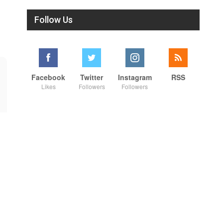
Follow Us
Facebook
Twitter
Instagram
RSS
Likes
Followers
Followers
01:28
01:44:44
இனியாவது அனைத்துக் கட்சிகளும் ஒன்றிணைந்து போராட வேண்டும் சீமான் ...! #shorts #youtube #shortsfeed
🔴 LIVE: குடியரசுத் தலைவர், தமிழ்நாடு முதலமைச்சர் பதக்கங்கள் வழங்கும் விழா! #live #video #cm #vijay
8/1/2026
8/1/2026
#shorts #youtube #shortsfeed
#vijay #tvk #cm #live #like
#trending #nowtrending
#viral #nowtrending #video