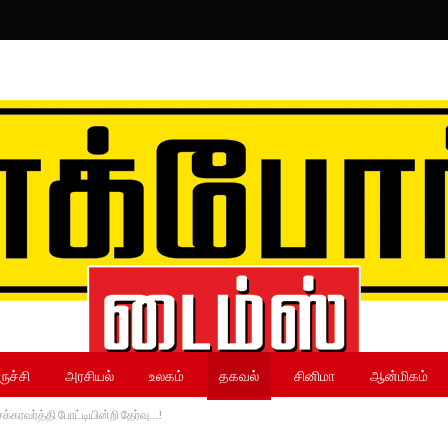
ருச்சி
அரசியல்
உலகம்
தகவல்
சினிமா
ஆன்மிகம்
க்கரவர்த்தி போட்டியின்றி தேர்வு…!