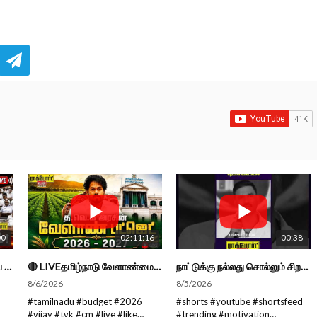
00
02:11:16
00:38
🔴 LIVE: தமிழ்நாடு சட்டமன்றப் பேரவை கூட்டத்தொடர் - நிதிநிலை அறிக்கை மீது விவாதம் #live #budget #video
🔴 LIVEதமிழ்நாடு வேளாண்மை நிதிநிலை அறிக்கை - 2026-27 |TN Agriculture Budget #live #budget #video #cm
நாட்டுக்கு நல்லது சொல்லும் சிறப்பான மேடைப்பேச்சு... #shorts #subscribe #video
8/6/2026
8/5/2026
#tamilnadu #budget #2026
#shorts #youtube #shortsfeed
#vijay #tvk #cm #live #like
#trending #motivation