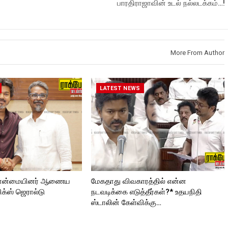
பாரதிராஜாவின் உடல் நல்லடக்கம்…!
Like us on:
//
Roc
https://www.facebook.com/Roc
Subscribe:
kforttimes
https://www.youtube.com/@roc
Follow us on:
kforttimes
roc
https://www.instagram.com/roc
Like us on:
kforttimes/
https://www.facebook.com/Roc
More From Author
Follow us on:
kforttimes
ORT
https://twitter.com/ROCKFORT
Follow us on:
_TIMES
https://www.instagram.com/roc
kforttimes/
LATEST NEWS
Follow us on:
https://twitter.com/ROCKFORT
_TIMESC
றுபான்மையினர் ஆணைய
மேகதாது விவகாரத்தில் என்ன
்ஸ் ஜெரால்டு
நடவடிக்கை எடுத்தீர்கள்?* உதயநிதி
ஸ்டாலின் கேள்விக்கு…