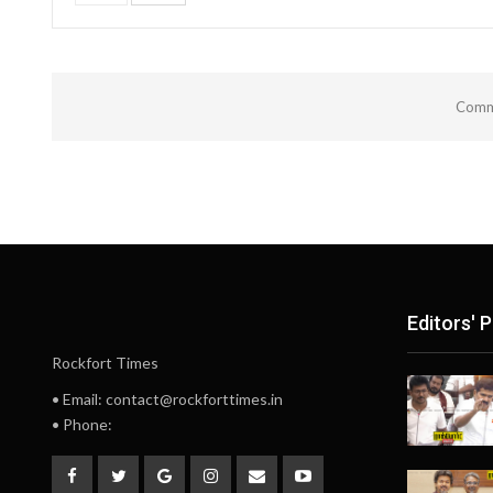
Comme
Editors' P
Rockfort Times
• Email: contact@rockforttimes.in
• Phone: