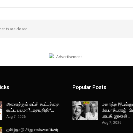
nts are closed.
icks
Popular Posts
அனைத்துக் கட்சி கூட்டத்தை
மறைந்த இயக்கு
கூட்ட பயமா?…உதயநிதி*…
கே.பாக்யராஜ், 
பாடகி ஜானகி…
Aug 7, 2026
Aug 7, 2026
தமிழ்நாடு சிறுபான்மையினர்