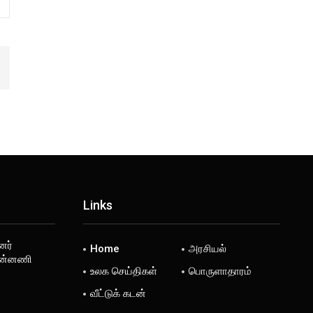
Links
னர்
Home
அரசியல்
பின்னணி
உலக செய்திகள்
பொருளாதாரம்
வீட்டுக் கடன்