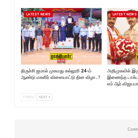
kforttimes/
Follow us on:
Follow us on:
https://www.instagram.com/
https://twitter.com/ROCKFORT
kforttimes/
LATEST NEWS
LATEST NEWS
_TIMES
Follow us on:
https://twitter.com/ROCKF
_TIMESC
திருச்சி ஜமால் முகமது கல்லூரி 24-ம்
அதிமுகவில் இர
ஆண்டு மகளிர் விளையாட்டு தின விழா…!
இணைந்த டாக்டர்
எம்.ஆர்.விஜயபா
PREV
NEXT
Comme