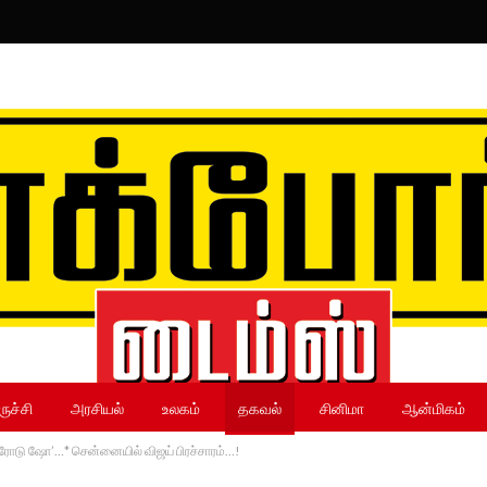
ருச்சி
அரசியல்
உலகம்
தகவல்
சினிமா
ஆன்மிகம்
ி ‘ரோடு ஷோ’…* சென்னையில் விஜய் பிரச்சாரம்…!