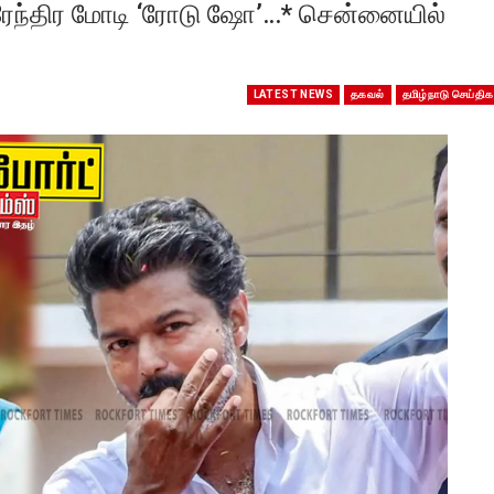
 நரேந்திர மோடி ‘ரோடு ஷோ’…* சென்னையில்
LATEST NEWS
தகவல்
தமிழ்நாடு செய்திக