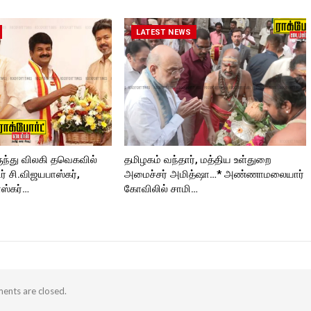
https://twitter.com/ROCKFORT
kforttimes/
roc
_TIMES
Follow us on:
https://twitter.com/ROCKFORT
LATEST NEWS
_TIMES
ORT
ுந்து விலகி தவெகவில்
தமிழகம் வந்தார், மத்திய உள்துறை
 சி.விஜயபாஸ்கர்,
அமைச்சர் அமித்ஷா…* அண்ணாமலையார்
ஸ்கர்…
கோவிலில் சாமி…
nts are closed.