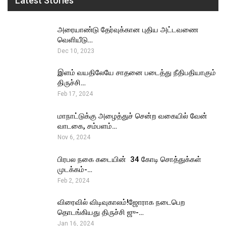
Latest Stories
அரையாண்டு தேர்வுக்கான புதிய அட்டவணை
வெளியீடு…
Dec 10, 2023
இளம் வயதிலேயே சாதனை படைத்து நீதிபதியாகும்
திருச்சி…
Feb 17, 2024
மாநாட்டுக்கு அழைத்துச் சென்ற வகையில் வேன்
வாடகை, சம்பளம்…
Nov 6, 2024
பிரபல நகை கடையின் ₹ 34 கோடி சொத்துக்கள்
முடக்கம்-…
Feb 2, 2024
விரைவில் விடிவுகாலம்!ஜோராக நடைபெற
தொடங்கியது திருச்சி ஜு-…
Jan 16, 2024