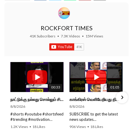
ROCKFORT TIMES
41K Subscribers
•
7.3K Videos
•
15M Views
00:33
01:05
நாட்டுக்கு நல்லது சொல்லும் சிறப்பான மேடைப்பேச்சு... #shorts #subscribe #video
காங்கிரஸ் வெளியேறியது திமுகவுக்கு சந்தோசம் தான்... - அமைச்சர் அருண்ராஜ்
8/8/2026
8/8/2026
#shorts #youtube #shortsfeed
SUBSCRIBE to get the latest
#trending #motivation
news updates
#nowtrending #subscribe
ROCKFORT TIMES for NEW
1.2K Views
•
18 Likes
906 Views
•
18 Likes
#speech #motivationspeech
VIDEOS EVERY DAY and make
•
0 Comments
•
0 Comments