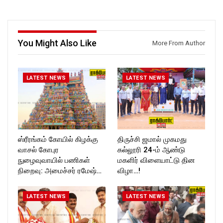
Follow us on:
https://twitter.com/ROCKFOR
https://www.instagram.com/ro
T_TIMES
ckforttimes/
Follow us on:
https://twitter.com/ROCKFOR
You Might Also Like
More From Author
T_TIMESC
LATEST NEWS
LATEST NEWS
ஸ்ரீரங்கம் கோயில் கிழக்கு
திருச்சி ஜமால் முகமது
வாசல் கோபுர
கல்லூரி 24-ம் ஆண்டு
நுழைவுவாயில் பணிகள்
மகளிர் விளையாட்டு தின
நிறைவு: அமைச்சர் ரமேஷ்…
விழா…!
LATEST NEWS
LATEST NEWS