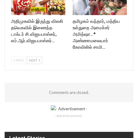
அதிமுகவில் இருந்து விலகி
தமிழகம் வந்தார், மத்திய
தவெகவில் இணைந்த
உள்துறை அமைச்சர்
டாக்டர் சி.விஜயபாஸ்கர்,
அமித்ஷா…*
எம்.ஆர்.விஜயபாஸ்கர்…
அண்ணாமலையார்
கோவிலில் சாமி…
PREV
NEXT
Comments are closed.
- Advertisement -