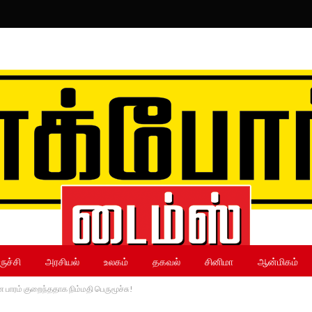
ருச்சி
அரசியல்
உலகம்
தகவல்
சினிமா
ஆன்மிகம்
ன பாரம் குறைந்ததாக நிம்மதி பெருமூச்சு!