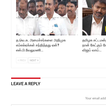
https://twitter.com/ROCKF
_TIMESC
த.வெ.க. அமைச்சர்களை அதிமுக
தமிழக சட்டமன்
எம்எல்ஏக்கள் சந்தித்தது ஏன்?
நான் கேட்கும் க
எஸ்.பி.வேலுமணி…
விஜய் வாய்…
PREV
NEXT
LEAVE A REPLY
Your email addr