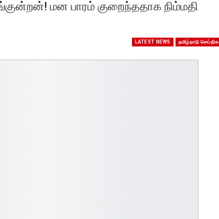
ங்குன்றன்! மன பாரம் குறைந்ததாக நிம்மதி
LATEST NEWS
தமிழ்நாடு செய்திக