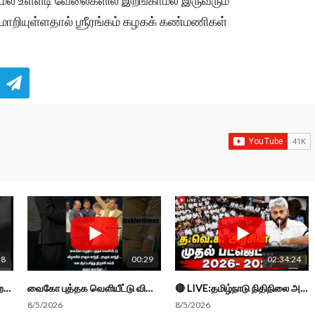
காமல் உள்ளடி வேலைகளில் இறங்காமல் இருவரும்
ாறியுள்ளதால் ஶ்ரீரங்கம் கழகக் கண்மணிகள்
38
00:29
02:34:24
நாட்டுக்கு நல்லது சொல்லும் சிறப்பான மேடைப்பேச்சு... #shorts #subscribe #video
வைகோ புத்தக வெளியீட்டு விழாவில் ராகுல் காந்தி...ராகுல் காந்தி...என எம்பி துரை வைகோ... #shorts
🔴 LIVE:தமிழ்நாடு நிதிநிலை அறிக்கை -2026 - 2027 | Tamil Nadu Budget #live #budget #video #cm #vijay
8/5/2026
8/5/2026