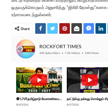
கேட்டு எதிரெதிர் வேலை பார்த்தாலும், வேறுபாடுபார்க்
ஒருவருக்கொருவர் அனுசரித்து “ஜிகிரி தோஸ்து”களாக ம
உற்சாகமடைந்துள்ளனர்.
Share
ROCKFORT TIMES
41K Subscribers
•
7.3K Videos
•
15M Views
00:00
00:
🔴 LIVEதமிழ்நாடு வேளாண்மை நிதிநிலை அறிக்கை - 2026-27 |TN Agriculture Budget #live #budget #video #cm
8/6/2026
8/5/2026