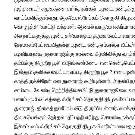
முத்தரையர் சமூகத்தை சார்ந்தவர்கள். பழனியாண்டிக்க
வாய்ப்பளித்துள்ளது. ஆகவே, ஸ்ரீரங்கம் தொகுதி திமுக
கொளுத்தி போட்டு வந்தனர். ஆனால் யாருமே எதிர்பாராத 
சில நாட்களுக்கு முன்பு தற்போதைய திமுக வேட்பாளரான
சோமரசம்பேட்டையிலுள்ள பழனியாண்டி எம்.எல்.ஏ வீட்ட
பழனியாண்டி, துரைராஜிக்கு சால்வை அணிவித்து வாழ்த்த
தம்பிக்கு திருநீறு பூசி விடுங்கண்ணே… என சென்டிமெட
இன்னும் குளிக்கலைய்யா எப்படி திருநீறு பூச ? என பழ
காத்திருக்கிறேன் என துரைராஜ் கூறியுள்ளார். அதன்பிறகு
சாமியை வேண்டி நெற்றித்திலகமிட்டு துரைராஜூவை வா
பணம் ரூ.5 லட்சத்தை ஸ்ரீரங்கம் தொகுதி திமுக வேட்பாள
துரைராஜ், திகைத்துப்போய் வீடு திரும்பியுள்ளார். வாக்கு
திசையெங்கும் தேர்தல் “தீ” பற்றி எரிந்து கொண்டிருக்கு
இச்சம்பவம் ஸ்ரீரங்கம் தொகுதி திமுகவினரின் மனதை கு