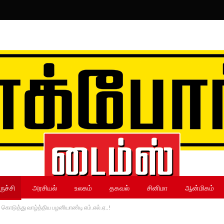
ருச்சி
அரசியல்
உலகம்
தகவல்
சினிமா
ஆன்மிகம்
ம் கொடுத்து வாழ்த்திய பழனியாண்டி எம்.எல்.ஏ..!