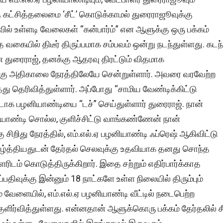
ு கட்சித்தலைமை ‘சீட்’ கொடுக்காமல் துரைராஜூவுக்கு
வில் உள்ளடி வேலைகள் “கன்பார்ம்” என ஆளுக்கு ஒரு பக்கம்
வகையில் திடீர் திருப்பமாக சம்பவம் ஒன்று நடந்துள்ளது. கடந
 துரைராஜ், தனக்கு ஆதரவு திரட்டும் விதமாக
ிற்கு அதிகாலை நேரத்திலேயே சென்றுள்ளார். அவரை வரவேற்ற
ு தெரிவித்துள்ளார். அப்போது “சாமிய வேண்டிக்கிட்டு
்டாக பழனியாண்டியை “டச்” செய்துள்ளார் துரைராஜ். நான்
னியாண்டி சொல்ல, குளிச்சிட்டு வாங்கண்ணேன் நான்
 சிறிது நேரத்தில், எம்.எல்.ஏ பழனியாண்டி ஃப்ரெஷ் ஆகிவிட்டு
ழ்த்தியதுடன் தேர்தல் செலவுக்கு உதவியாக தனது சொந்த
ரிடம் கொடுத்திருக்கிறார். இதை சற்றும் எதிர்பார்க்காத
ப்பதிவுக்கு இன்னும் 18 நாட்களே உள்ள நிலையில் திரும்பும்
ம் வேளையில், எம்.எல்.ஏ பழனியாண்டி வீட்டில் நடைபெற்ற
ளிர்வித்துள்ளது. என்னதான் ஆளுக்கொரு பக்கம் தேர்தலில் சீ