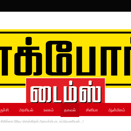
ருச்சி
அரசியல்
உலகம்
தகவல்
சினிமா
ஆன்மிகம்
கிச்சை பிரிவு- சொல்கிறார் அமைச்சர் மா. சுப்பிரமணியன்…!