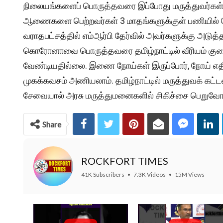
நிலையங்களைப் பொருத்தவரை இப்போது மருத்துவர்கள
ஆணைகளை பெற்றவர்கள் 3 மாதங்களுக்குள் பணியில் சேர
வராதபட்சத்தில் எம்ஆர்பி தேர்வில் அவர்களுக்கு அடு
கொரோனாவை பொருத்தவரை தமிழ்நாட்டில் வீரியம் குறை
வேண்டியதில்லை. இணை நோய்கள் இருப்போர், நோய் எதிர்ப
முகக்கவசம் அணியலாம். தமிழ்நாட்டில் மருத்துவக் கட்டம
சேவையால் அரசு மருத்துமனைகளில் சிகிச்சை பெறுவோரி
Share
ROCKFORT TIMES
41K Subscribers
•
7.3K Videos
•
15M Views