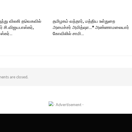
ுந்து விலகி தவெகவில்
தமிழகம் வந்தார், மத்திய உள்துறை
 சி.விஜயபாஸ்கர்,
அமைச்சர் அமித்ஷா…* அண்ணாமலையார்
ஸ்கர்…
கோவிலில் சாமி…
nts are closed.