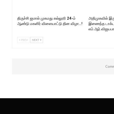
திருச்சி ஜமால் முகமது கல்லூரி 24-ம்
அதிமுகவில் இர
ஆண்டு மகளிர் விளையாட்டு தின விழா…!
இணைந்த டாக்டர்
எம்.ஆர்.விஜயபா
PREV
NEXT
Comme