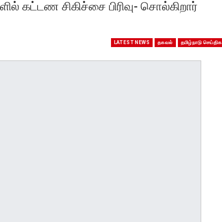
ல் கட்டண சிகிச்சை பிரிவு- சொல்கிறார்
LATEST NEWS
தகவல்
தமிழ்நாடு செய்திக