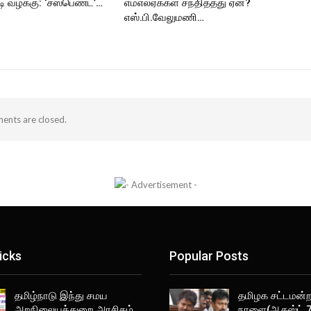
 வழக்கு: ‘சஸ்பெண்ட்’…
எம்எல்ஏக்கள் சந்தித்தது ஏன்?
எஸ்.பி.வேலுமணி…
nts are closed.
icks
Popular Posts
தமிழ்நாடு இந்து சமய
தமிழக சட்டமன்றத
அறநிலையத்துறை அரசிதழ்
நாளை(ஆகஸ்ட் 7