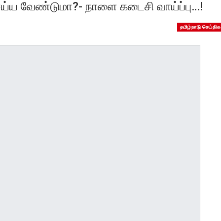
 செய்ய வேண்டுமா?- நாளை கடைசி வாய்ப்பு…!
தமிழ்நாடு செய்திக