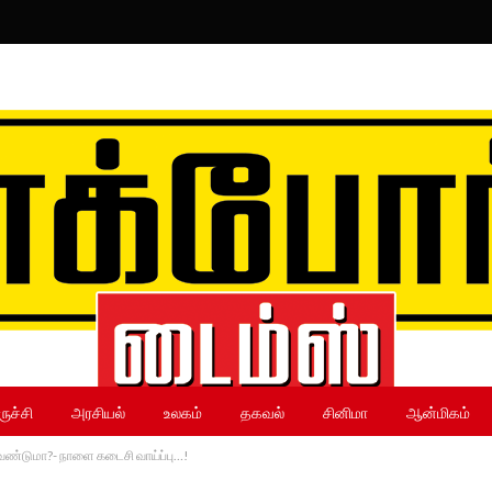
ருச்சி
அரசியல்
உலகம்
தகவல்
சினிமா
ஆன்மிகம்
ய வேண்டுமா?- நாளை கடைசி வாய்ப்பு…!