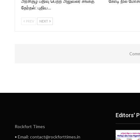
அரசிதழ் பதிவு பெற்ற அலுவலர் சங்கத்
கோடி நில மோசடி
தேர்தல்: புதிய…
PREV
NEXT
Comme
Editors' P
Rockfort Times
• Email: contact@rockforttimes.in