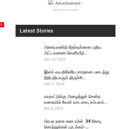
- Advertisement -
WS
Latest Stories
அரையாண்டு தேர்வுக்கான புதிய
அட்டவணை வெளியீடு…
Dec 10, 2023
இளம் வயதிலேயே சாதனை படைத்து
நீதிபதியாகும் திருச்சி…
Feb 17, 2024
மாநாட்டுக்கு அழைத்துச் சென்ற
வகையில் வேன் வாடகை, சம்பளம்…
Nov 6, 2024
பிரபல நகை கடையின் ₹ 34 கோடி
சொத்துக்கள் முடக்கம்-…