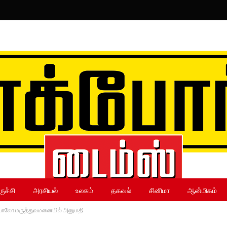
ருச்சி
அரசியல்
உலகம்
தகவல்
சினிமா
ஆன்மிகம்
அப்போலோ மருத்துவமனையில் அனுமதி