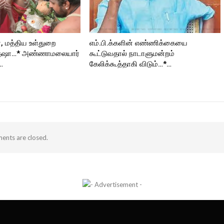
், மத்திய உள்துறை
எம்.பி.க்களின் எண்ணிக்கையை
த்ஷா…* அண்ணாமலையார்
கூட்டுவதால் நாடாளுமன்றம்
…
கேலிக்கூத்தாகி விடும்…*…
nts are closed.