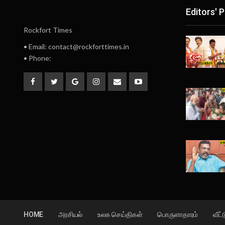
Editors' P
Rockfort Times
• Email: contact@rockforttimes.in
• Phone:
HOME
அரசியல்
உலக செய்திகள்
பொருளாதாரம்
வீட்