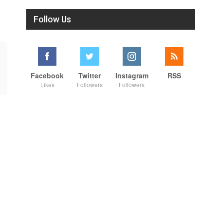
Follow Us
Facebook
Twitter
Instagram
RSS
Likes
Followers
Followers
00:25
01:07
நாட்டுக்கு நல்லது சொல்லும் சிறப்பான மேடைப்பேச்சு... #shorts #subscribe #video
அந்த அரசியல் நமக்கு வேண்டாம்... அண்ணாமலை ! #shorts #annamalai #news
8/3/2026
8/3/2026
#shorts #youtube #shortsfeed
SUBSCRIBE to get the latest
#trending #motivation
news updates
#nowtrending #subscribe
ROCKFORT TIMES for NEW
1K Views
•
9 Likes
•
0 Comments
720 Views
•
23 Likes