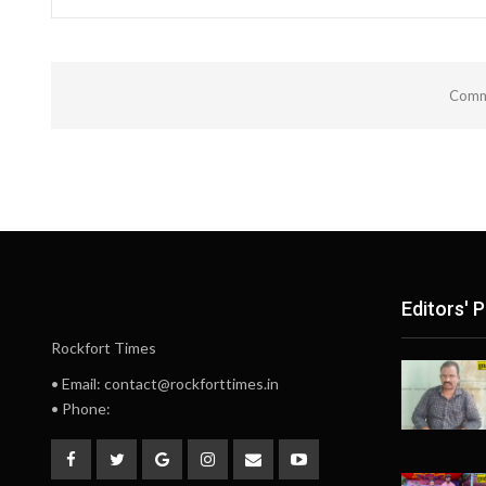
Comme
Editors' P
Rockfort Times
• Email: contact@rockforttimes.in
• Phone: