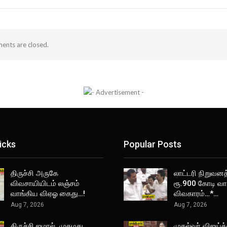
nts are closed.
icks
Popular Posts
திருச்சி அருகே
லாட்டரி நிறுவனத
விவசாயியிடம் லஞ்சம்
ரூ.900 கோடி வா
வாங்கிய விஏஓ கைது…!
விவகாரம்…*…
Aug 7, 2026
Aug 7, 2026
திருச்சி ஜமால் முகமது
முதல்வர் விஜய்க்