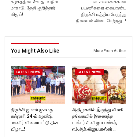
கழகத்தின் 2-வது மாநில
லட்சக்கணக்கான
in//
Like us on:
Subscribe:
https://www.facebook.com/R
மாநாடு: தேதி குறித்தார்
பயணிகளை கையாண்ட
https://www.youtube.com/@r
ockforttimes
விஜய்!
திருச்சி மத்திய பேருந்து
ockforttimes
Follow us on:
நிலையம் விடை பெற்றது…!
Like us on:
https://www.instagram.com/ro
https://www.facebook.com/R
ckforttimes/
ockforttimes
Follow us on:
Follow us on:
https://twitter.com/ROCKFOR
https://www.instagram.com/ro
T_TIMES
You Might Also Like
More From Author
ckforttimes/
Follow us on:
https://twitter.com/ROCKFOR
T_TIMESC
LATEST NEWS
LATEST NEWS
திருச்சி ஜமால் முகமது
அதிமுகவில் இருந்து விலகி
கல்லூரி 24-ம் ஆண்டு
தவெகவில் இணைந்த
மகளிர் விளையாட்டு தின
டாக்டர் சி.விஜயபாஸ்கர்,
விழா…!
எம்.ஆர்.விஜயபாஸ்கர்…