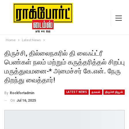
Home
Latest News
திருச்சி, தில்லைநகரில் தி லைஃப்ட்ரீ
பெண்கள் நலம் மற்றும் கருத்தரித்தல் சிறப்பு
மருத்துவமனை-* அமைச்சர் கே.என். நேரு
திறந்து வைத்தார்!
LATEST NEWS
தகவல்
திருச்சி நியூஸ்
By
Rockfortadmin
On
Jul 16, 2025