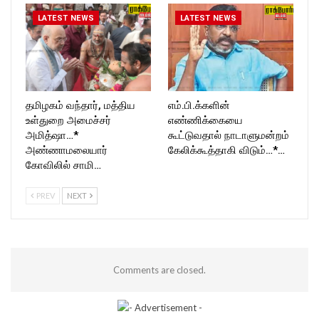
LATEST NEWS
LATEST NEWS
தமிழகம் வந்தார், மத்திய
எம்.பி.க்களின்
உள்துறை அமைச்சர்
எண்ணிக்கையை
அமித்ஷா…*
கூட்டுவதால் நாடாளுமன்றம்
அண்ணாமலையார்
கேலிக்கூத்தாகி விடும்…*…
கோவிலில் சாமி…
PREV
NEXT
Comments are closed.