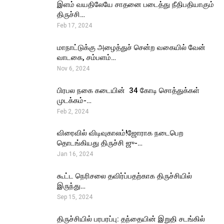
இளம் வயதிலேயே சாதனை படைத்து நீதிபதியாகும்
திருச்சி…
Feb 17, 2024
மாநாட்டுக்கு அழைத்துச் சென்ற வகையில் வேன்
வாடகை, சம்பளம்…
Nov 6, 2024
பிரபல நகை கடையின் ₹ 34 கோடி சொத்துக்கள்
முடக்கம்-…
Feb 2, 2024
விரைவில் விடிவுகாலம்!ஜோராக நடைபெற
தொடங்கியது திருச்சி ஜு-…
Jan 16, 2024
கூட்ட நெரிசலை தவிர்ப்பதற்காக திருச்சியில்
இருந்து…
Sep 15, 2024
திருச்சியில் பரபரப்பு: தந்தையின் இறுதி சடங்கில்