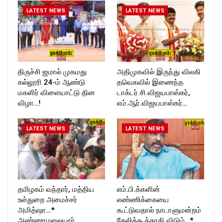
LATEST NEWS
LATEST NEWS
திருச்சி ஜமால் முகமது
அதிமுகவில் இருந்து விலகி
கல்லூரி 24-ம் ஆண்டு
தவெகவில் இணைந்த
மகளிர் விளையாட்டு தின
டாக்டர் சி.விஜயபாஸ்கர்,
விழா…!
எம்.ஆர்.விஜயபாஸ்கர்…
LATEST NEWS
LATEST NEWS
தமிழகம் வந்தார், மத்திய
எம்.பி.க்களின்
உள்துறை அமைச்சர்
எண்ணிக்கையை
அமித்ஷா…*
கூட்டுவதால் நாடாளுமன்றம்
அண்ணாமலையார்
கேலிக்கூத்தாகி விடும்…*…