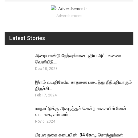
- Advertisement -
Latest Stories
அரையாண்டு தேர்வுக்கான புதிய அட்டவணை
வெளியீடு…
Dec 10, 2023
இளம் வயதிலேயே சாதனை படைத்து நீதிபதியாகும்
திருச்சி…
Feb 17, 2024
மாநாட்டுக்கு அழைத்துச் சென்ற வகையில் வேன்
வாடகை, சம்பளம்…
Nov 6, 2024
பிரபல நகை கடையின் ₹ 34 கோடி சொத்துக்கள்