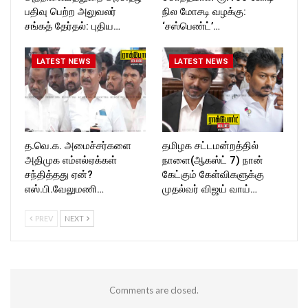
பதிவு பெற்ற அலுவலர்
நில மோசடி வழக்கு:
சங்கத் தேர்தல்: புதிய…
‘சஸ்பெண்ட்’…
LATEST NEWS
LATEST NEWS
த.வெ.க. அமைச்சர்களை
தமிழக சட்டமன்றத்தில்
அதிமுக எம்எல்ஏக்கள்
நாளை(ஆகஸ்ட் 7) நான்
சந்தித்தது ஏன்?
கேட்கும் கேள்விகளுக்கு
எஸ்.பி.வேலுமணி…
முதல்வர் விஜய் வாய்…
PREV
NEXT
Comments are closed.