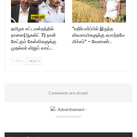
தமிழக சட்டமன்றத்தில்
“எதிர்பார்ப்பில் இருந்த
நாளை(ஆகஸ்ட் 7) நான்
விவசாயிகளுக்கு ஏமாற்றமே
கேட்கும் கேள்விகளுக்கு
மிச்சம்” – வேளாண்…
முதல்வர் விஜய் வாய்…
PREV
NEXT
Comments are closed.
- Advertisement -