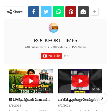
Share
ROCKFORT TIMES
41K Subscribers
•
7.3K Videos
•
15M Views
02:11:16
00:38
🔴 LIVEதமிழ்நாடு வேளாண்மை நிதிநிலை அறிக்கை - 2026-27 |TN Agriculture Budget #live #budget #video #cm
நாட்டுக்கு நல்லது சொல்லும் சிறப்பான மேடைப்பேச்சு... #shorts #subscribe #video
8/6/2026
8/5/2026