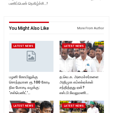
https://www.facebook.com/R
ockforttimes
பணிப்பெண் நெகிழ்ச்சி…!
ockforttimes
Like us on:
Follow us on:
https://www.facebook.com/R
https://www.instagram.com/ro
ockforttimes
ckforttimes/
Follow us on:
Follow us on:
https://www.instagram.com/ro
You Might Also Like
More From Author
https://twitter.com/ROCKFOR
ckforttimes/
T_TIMES
Follow us on:
https://twitter.com/ROCKFOR
T_TIMESC
LATEST NEWS
LATEST NEWS
பழனி கோயிலுக்கு
த.வெ.க. அமைச்சர்களை
சொந்தமான ரூ.100 கோடி
அதிமுக எம்எல்ஏக்கள்
நில மோசடி வழக்கு:
சந்தித்தது ஏன்?
‘சஸ்பெண்ட்’…
எஸ்.பி.வேலுமணி…
LATEST NEWS
LATEST NEWS