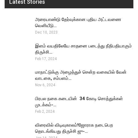
Latest Stories
அரையாண்டு தேர்வுக்கான புதிய அட்டவணை
வெளியீடு…
Dec 10, 2023
இளம் வயதிலேயே சாதனை படைத்து நீதிபதியாகும்
திருச்சி…
Feb 17, 2024
மாநாட்டுக்கு அழைத்துச் சென்ற வகையில் வேன்
வாடகை, சம்பளம்…
Nov 6, 2024
பிரபல நகை கடையின் ₹ 34 கோடி சொத்துக்கள்
முடக்கம்-…
Feb 2, 2024
விரைவில் விடிவுகாலம்!ஜோராக நடைபெற
தொடங்கியது திருச்சி ஜு-…
Jan 16, 2024